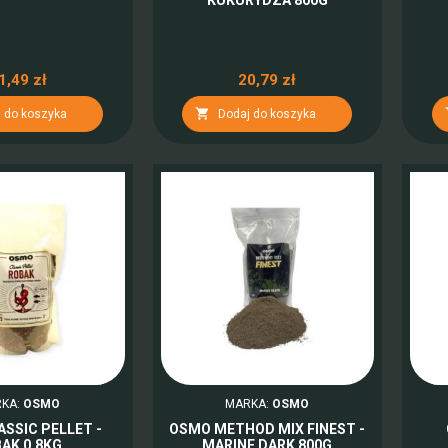
1,49 zł
20,79 zł

 do koszyka
Dodaj do koszyka
KA:
OSMO
MARKA:
OSMO
SSIC PELLET -
OSMO METHOD MIX FINEST -
AK 0.8KG
MARINE DARK 800G