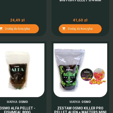
24,49 zł
41,60 zł


Dodaj do koszyka
Dodaj do koszyka
MARKA:
OSMO
MARKA:
OSMO
OSMO ALFA PELLET -
ZESTAW OSMO KILLER PRO
FISHMEAL 800G
PELLET ALIEN + WAFTERS MINI