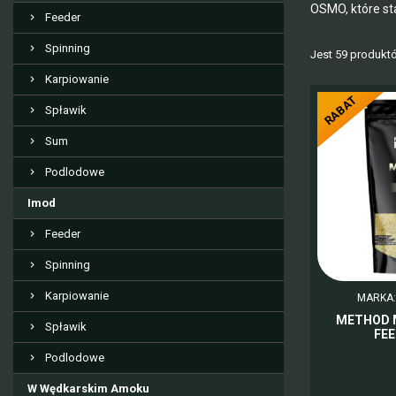
OSMO, które st
Feeder
Spinning
Jest 59 produkt
Karpiowanie
RABAT
Spławik
Sum
Podlodowe
Imod
Feeder
Spinning
Karpiowanie
MARKA
METHOD M
Spławik
FEE
Podlodowe
W Wędkarskim Amoku