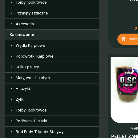
Torby i pokrowce
Przynęty sztuczne
Akcesoria
2
Karpiowanie

Dodaj
Wędki Karpiowe
Kołowrotki Karpiowe
Kulki i pellety
Maty, worki i kołyski
Haczyki
Żyłki
Torby i pokrowce
Podbieraki i siatki
MAR
Rod Pody, Tripody, Statywy
PELLET ZA