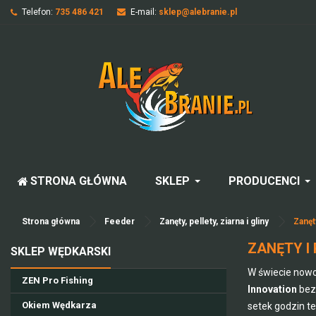
Telefon:
735 486 421
E-mail:
sklep@alebranie.pl
STRONA GŁÓWNA
SKLEP
PRODUCENCI
Strona główna
Feeder
Zanęty, pellety, ziarna i gliny
Zanęt
ZANĘTY I
SKLEP WĘDKARSKI
W świecie nowo
ZEN Pro Fishing
Innovation
bez 
Okiem Wędkarza
setek godzin t