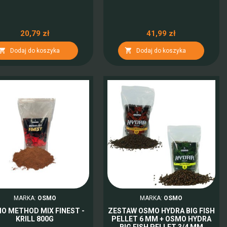
20,79 zł
41,99 zł


Dodaj do koszyka
Dodaj do koszyka
MARKA:
OSMO
MARKA:
OSMO
O METHOD MIX FINEST -
ZESTAW OSMO HYDRA BIG FISH
KRILL 800G
PELLET 6 MM + OSMO HYDRA
BIG FISH PELLET 3/4 MM