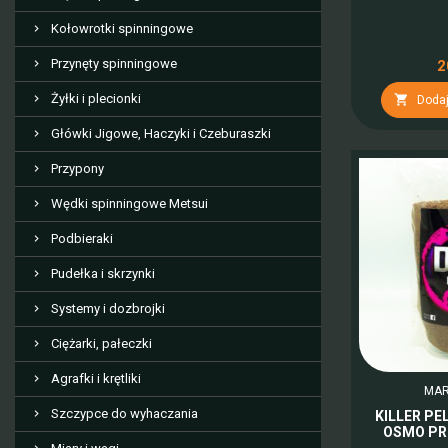
Kołowrotki spinningowe
Przynęty spinningowe
2
Żyłki i plecionki

Dodaj
Główki Jigowe, Haczyki i Czeburaszki
Przypony
Wędki spinningowe Metsui
Podbieraki
Pudełka i skrzynki
Systemy i dozbrojki
Ciężarki, pałeczki
Agrafki i krętliki
MAR
Szczypce do wyhaczania
KILLER P
OSMO PR