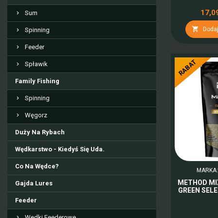
17,09
Sum

Dodaj
Spinning
Feeder
RABAT
Spławik
Family Fishing
Spinning
Węgorz
Duży Na Rybach
Wędkarstwo - Kiedyś Się Uda.
Co Na Wędce?
MARKA
METHOD MI
Gajda Lures
GREEN SELE
Feeder
Wędki Feederowe