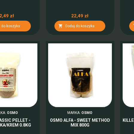
2,49 zł
22,49 zł

 do koszyka
Dodaj do koszyka
KA:
OSMO
MARKA:
OSMO
SSIC PELLET -
OSMO ALFA - SWEET METHOD
KILL
KA/KREM 0.8KG
MIX 800G