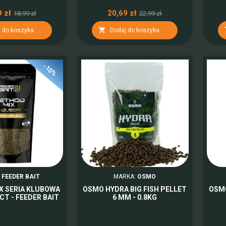
 zł
20,69 zł
18,99 zł
22,99 zł

 do koszyka
Dodaj do koszyka
-10%
:
FEEDER BAIT
MARKA:
OSMO
X SERIA KLUBOWA
OSMO HYDRA BIG FISH PELLET
OSMO
CT - FEEDER BAIT
6 MM - 0.8KG