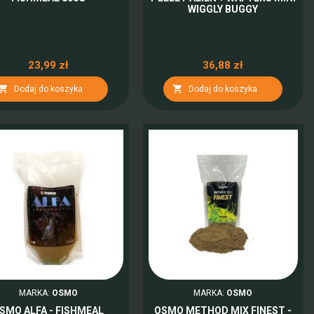
WIGGLY BUGGY
23,99 zł
36,88 zł


Dodaj do koszyka
Dodaj do koszyka
MARKA:
OSMO
MARKA:
OSMO
SMO ALFA - FISHMEAL
OSMO METHOD MIX FINEST -