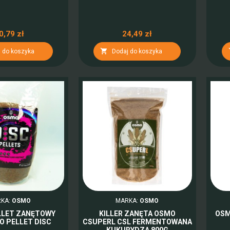
0,79 zł
24,49 zł

 do koszyka
Dodaj do koszyka
KA:
OSMO
MARKA:
OSMO
ELLET ZANĘTOWY
KILLER ZANĘTA OSMO
OSM
O PELLET DISC
CSUPERL CSL FERMENTOWANA
KUKURYDZA 800G