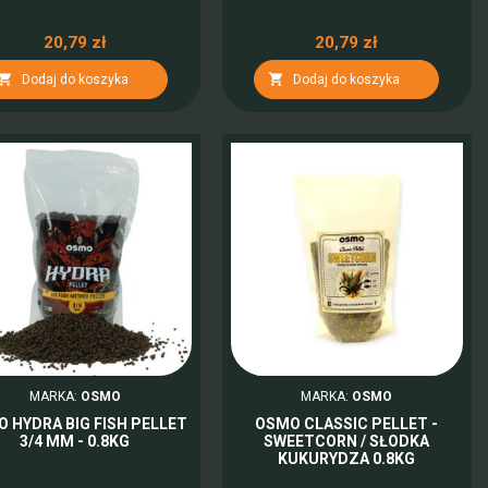
20,79 zł
20,79 zł


Dodaj do koszyka
Dodaj do koszyka
MARKA:
OSMO
MARKA:
OSMO
 HYDRA BIG FISH PELLET
OSMO CLASSIC PELLET -
3/4 MM - 0.8KG
SWEETCORN / SŁODKA
KUKURYDZA 0.8KG