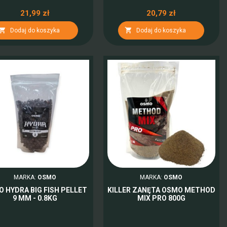
21,99 zł
20,79 zł


Dodaj do koszyka
Dodaj do koszyka
MARKA:
OSMO
MARKA:
OSMO
 HYDRA BIG FISH PELLET
KILLER ZANĘTA OSMO METHOD
9 MM - 0.8KG
MIX PRO 800G