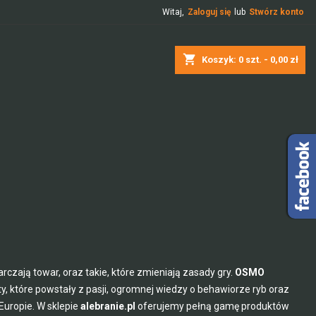
Witaj,
Zaloguj się
lub
Stwórz konto
shopping_cart
Koszyk:
0
szt. - 0,00 zł
czają towar, oraz takie, które zmieniają zasady gry.
OSMO
y, które powstały z pasji, ogromnej wiedzy o behawiorze ryb oraz
Europie. W sklepie
alebranie.pl
oferujemy pełną gamę produktów