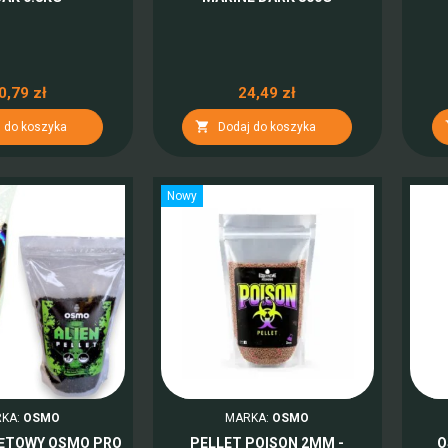
0,79 zł
24,49 zł

 do koszyka
Dodaj do koszyka
Nowy
KA:
OSMO
MARKA:
OSMO
NĘTOWY OSMO PRO
PELLET POISON 2MM -
O