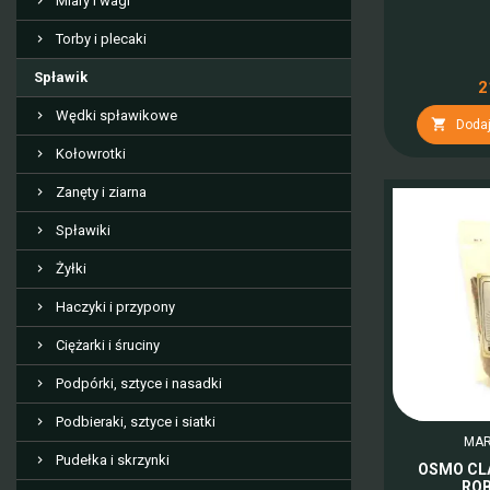
Miary i wagi
Torby i plecaki
Spławik
2
Wędki spławikowe

Dodaj
Kołowrotki
Zanęty i ziarna
Spławiki
Żyłki
Haczyki i przypony
Ciężarki i śruciny
Podpórki, sztyce i nasadki
Podbieraki, sztyce i siatki
MAR
Pudełka i skrzynki
OSMO CLA
ROB