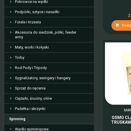
Pokrowce na wędki
Podpórki, sztyce i nasadki
2
Fotele i Krzesła

Dodaj
Akcesoria do siedzisk, półki, feeder
army
Maty, worki i kołyski
Torby
Rod Pody i Tripody
Sygnalizatory, swingery i hangery
Sprzęt do nęcenia
Ciężarki, śruciny, ołów
Pudełka i skrzynki
MAR
OSMO CLA
Spinning
TRUSKAW
Wędki spinningowe