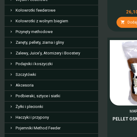
Kołowrotki feederowe
26,10
Kołowrotki z wolnym biegiem

Dodaj
Przynęty methodowe
Zanęty, pellety, ziarna i gliny
Zalewy, Juice'y, Atomizery i Boostery
Podajniki i koszyczki
Szczytówki
Akcesoria
Podbieraki, sztyce i siatki
Żyłki i plecionki
MAR
Haczyki i przypony
PELLET OS
Pojemniki Method Feeder