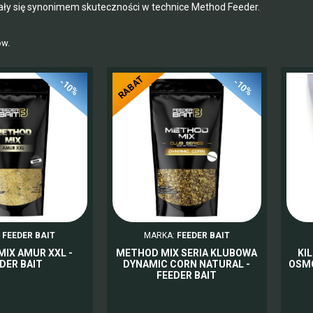
ały się synonimem skuteczności w technice Method Feeder.
ów.
RABAT
-10%
-10%
:
FEEDER BAIT
MARKA:
FEEDER BAIT
IX AMUR XXL -
METHOD MIX SERIA KLUBOWA
KI
DER BAIT
DYNAMIC CORN NATURAL -
OSMO
FEEDER BAIT