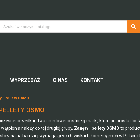

WYPRZEDAŻ
O NAS
KONTAKT
y i Pellety OSMO
 PELLETY OSMO
czesnego wędkarstwa gruntowego istnieją marki, które po prostu dostar
wątpienia należy do tej drugiej grupy.
Zanęty i pellety OSMO
to produkt
estów na najbardziej wymagających łowiskach komercyjnych w Polsce i 