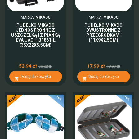
MARKA:
MIKADO
MARKA:
MIKADO
PUDEŁKO MIKADO
PUDEŁKO MIKADO
JEDNOSTRONNE Z
DWUSTRONNE Z
USZCZELKĄ I Z PIANKĄ
PRZEGRÓDKAMI
EVA UACH-B1861-L
(11X9X2.5CM)
(35X22X5.5CM)
52,94 zł
17,99 zł
58,82 zł
19,99 zł
Dodaj do koszyka
Dodaj do koszyka


-10%
-10%
RABAT
RABAT