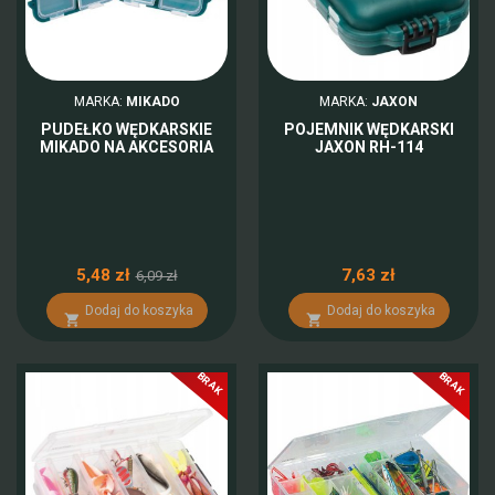
MARKA:
MIKADO
MARKA:
JAXON
PUDEŁKO WĘDKARSKIE
POJEMNIK WĘDKARSKI
MIKADO NA AKCESORIA
JAXON RH-114
5,48 zł
7,63 zł
6,09 zł
Dodaj do koszyka
Dodaj do koszyka


BRAK
BRAK