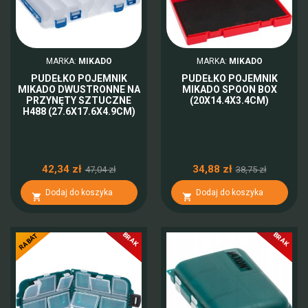
MARKA:
MIKADO
MARKA:
MIKADO
PUDEŁKO POJEMNIK
PUDEŁKO POJEMNIK
MIKADO DWUSTRONNE NA
MIKADO SPOON BOX
PRZYNĘTY SZTUCZNE
(20X14.4X3.4CM)
H488 (27.6X17.6X4.9CM)
42,34 zł
34,88 zł
47,04 zł
38,75 zł
Dodaj do koszyka
Dodaj do koszyka


BRAK
BRAK
-10%
RABAT