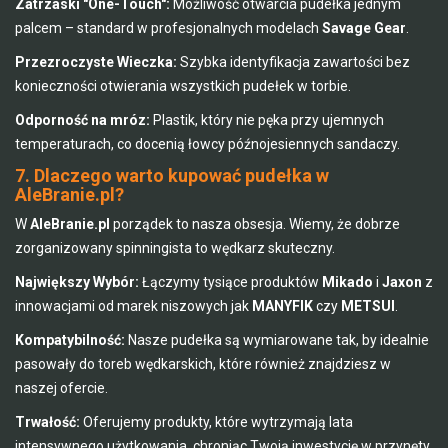
Zatrzaski "One-Touch":
Możliwość otwarcia pudełka jednym
palcem – standard w profesjonalnych modelach
Savage Gear
.
Przezroczyste Wieczka:
Szybka identyfikacja zawartości bez
konieczności otwierania wszystkich pudełek w torbie.
Odporność na mróz:
Plastik, który nie pęka przy ujemnych
temperaturach, co docenią łowcy późnojesiennych sandaczy.
7. Dlaczego warto kupować pudełka w
AleBranie.pl?
W
AleBranie.pl
porządek to nasza obsesja. Wiemy, że dobrze
zorganizowany spinningista to wędkarz skuteczny.
Największy Wybór:
Łączymy tysiące produktów
Mikado
i
Jaxon
z
innowacjami od marek niszowych jak
MANYFIK
czy
METSUI
.
Kompatybilność:
Nasze pudełka są wymiarowane tak, by idealnie
pasowały do toreb wędkarskich, które również znajdziesz w
naszej ofercie.
Trwałość:
Oferujemy produkty, które wytrzymają lata
intensywnego użytkowania, chroniąc Twoją inwestycję w przynęty