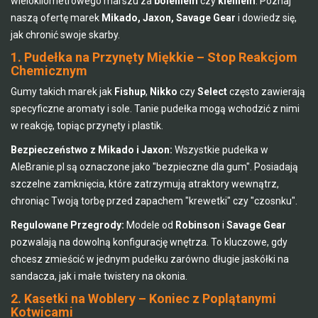
wielokilometrowego marszu za
boleniem
czy
kleniem
. Poznaj
naszą ofertę marek
Mikado, Jaxon, Savage Gear
i dowiedz się,
jak chronić swoje skarby.
1. Pudełka na Przynęty Miękkie – Stop Reakcjom
Chemicznym
Gumy takich marek jak
Fishup
,
Nikko
czy
Select
często zawierają
specyficzne aromaty i sole. Tanie pudełka mogą wchodzić z nimi
w reakcję, topiąc przynęty i plastik.
Bezpieczeństwo z Mikado i Jaxon:
Wszystkie pudełka w
AleBranie.pl są oznaczone jako "bezpieczne dla gum". Posiadają
szczelne zamknięcia, które zatrzymują atraktory wewnątrz,
chroniąc Twoją torbę przed zapachem "krewetki" czy "czosnku".
Regulowane Przegrody:
Modele od
Robinson
i
Savage Gear
pozwalają na dowolną konfigurację wnętrza. To kluczowe, gdy
chcesz zmieścić w jednym pudełku zarówno długie jaskółki na
sandacza, jak i małe twistery na okonia.
2. Kasetki na Woblery – Koniec z Poplątanymi
Kotwicami