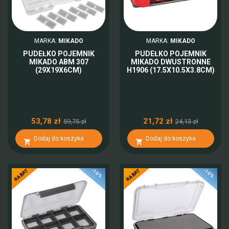
MARKA:
MIKADO
MARKA:
MIKADO
PUDEŁKO POJEMNIK
PUDEŁKO POJEMNIK
MIKADO ABM 307
MIKADO DWUSTRONNE
(29X19X6CM)
H1906 (17.5X10.5X3.8CM)
53,78 zł
21,72 zł
59,75 zł
24,13 zł
Dodaj do koszyka
Dodaj do koszyka


-10%
-10%
RABAT
RABAT