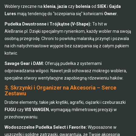
Woblery rzeczne na
klenia
,
jazia
czy
bolenia
od
SIEK
i
Gajda
Lures
mają tendencję do "sczepiania się" kotwicami
Owner
.
Pudełka Dwustronne i Trójkątne (V-Shape):
To hit w
AleBranie.pl. Dzięki specjalnym rynienkom, każdy wobler ma swoją
osobną przegrodę. Chroni to powłokę malarską przynęt i pozwala
na ich natychmiastowe wyjęcie bez szarpania się z całym pękiem
kotwic.
Savage Gear i DAM:
Oferują pudełka z systemami
odprowadzania wilgoci. Nawet jeśli schowasz mokrego woblera,
specjalne otwory wentylacyjne zapobiegną rdzewieniu haków.
3. Skrzynki i Organizer na Akcesoria – Serce
Zestawu
Drobne elementy, takie jak krętliki, agrafki, ciężarki i czeburaszki
FUGU
czy
VIS VANGEN
, wymagają milimetrowej precyzji w
przechowywaniu.
Wodoszczelne Pudełka Select i Favorite:
Wyposażone w
uszczelki i solidne zatrzaski, gwarantują, że Twoje akcesoria