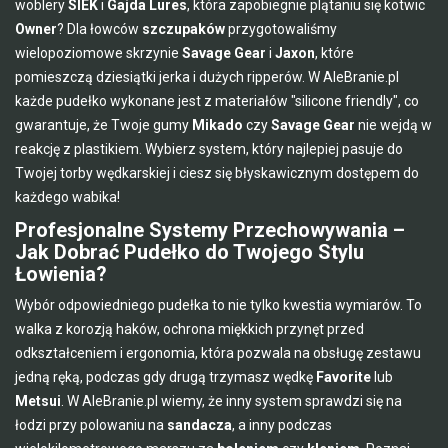
woblery
SIEK
i
Gajda Lures
, która zapobiegnie plątaniu się kotwic
Owner
? Dla łowców
szczupaków
przygotowaliśmy
wielopoziomowe skrzynie
Savage Gear
i
Jaxon
, które
pomieszczą dziesiątki jerka i dużych ripperów. W AleBranie.pl
każde pudełko wykonane jest z materiałów "silicone friendly", co
gwarantuje, że Twoje gumy
Mikado
czy
Savage Gear
nie wejdą w
reakcję z plastikiem. Wybierz system, który najlepiej pasuje do
Twojej torby wędkarskiej i ciesz się błyskawicznym dostępem do
każdego wabika!
Profesjonalne Systemy Przechowywania –
Jak Dobrać Pudełko do Twojego Stylu
Łowienia?
Wybór odpowiedniego pudełka to nie tylko kwestia wymiarów. To
walka z korozją haków, ochrona miękkich przynęt przed
odkształceniem i ergonomia, która pozwala na obsługę zestawu
jedną ręką, podczas gdy drugą trzymasz wędkę
Favorite
lub
Metsui
. W AleBranie.pl wiemy, że inny system sprawdzi się na
łodzi przy polowaniu na
sandacza
, a inny podczas