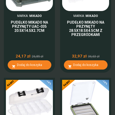
MARKA:
MIKADO
MARKA:
MIKADO
PUDEŁKO MIKADO NA
PUDEŁKO MIKADO NA
PRZYNĘTY UAC-035
PRZYNĘTY
20.5X14.5X2.7CM
28.5X18.5X4.5CM Z
PRZEGRÓDKAMI
24,17 zł
32,97 zł
26,85 zł
36,63 zł
Dodaj do koszyka
Dodaj do koszyka


-10%
-10%
RABAT
RABAT