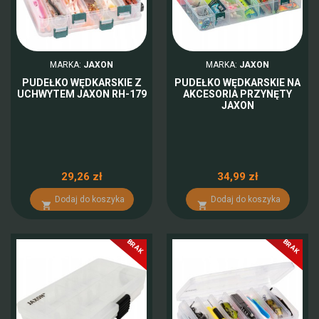
MARKA:
JAXON
MARKA:
JAXON
PUDEŁKO WĘDKARSKIE Z
PUDEŁKO WĘDKARSKIE NA
UCHWYTEM JAXON RH-179
AKCESORIA PRZYNĘTY
JAXON
29,26 zł
34,99 zł
Dodaj do koszyka
Dodaj do koszyka


BRAK
BRAK