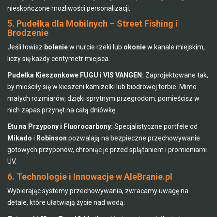
nieskończone możliwości personalizacji.
5. Pudełka dla Mobilnych – Street Fishing i
Brodzenie
Jeśli łowisz
bolenie
w nurcie rzeki lub
okonie
w kanale miejskim,
liczy się każdy centymetr miejsca.
Pudełka Kieszonkowe FUGU i VIS VANGEN:
Zaprojektowane tak,
by mieściły się w kieszeni kamizelki lub biodrowej torbie. Mimo
małych rozmiarów, dzięki sprytnym przegrodom, pomieścisz w
nich zapas przynęt na całą dniówkę.
Etu na Przypony i Fluorocarbony:
Specjalistyczne portfele od
Mikado
i
Robinson
pozwalają na bezpieczne przechowywanie
gotowych przyponów, chroniąc je przed splątaniem i promieniami
UV.
6. Technologie i Innowacje w AleBranie.pl
Wybierając systemy przechowywania, zwracamy uwagę na
detale, które ułatwiają życie nad wodą: