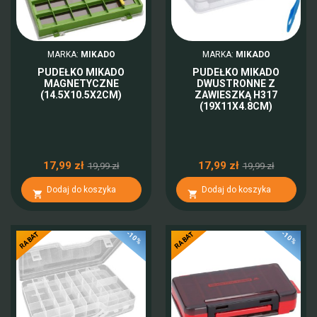
MARKA:
MIKADO
MARKA:
MIKADO
PUDEŁKO MIKADO
PUDEŁKO MIKADO
MAGNETYCZNE
DWUSTRONNE Z
(14.5X10.5X2CM)
ZAWIESZKĄ H317
(19X11X4.8CM)
17,99 zł
17,99 zł
19,99 zł
19,99 zł
Dodaj do koszyka
Dodaj do koszyka


-10%
-10%
RABAT
RABAT