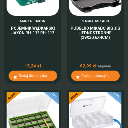
MARKA:
JAXON
MARKA:
MIKADO
POJEMNIK WĘDKARSKI
PUDEŁKO MIKADO BIG JIG
JAXON RH-112 RH-112
JEDNOSTRONNE
(29X20.6X4CM)
15,24 zł
62,99 zł
69,99 zł
Dodaj do koszyka
Dodaj do koszyka


-10%
-10%
RABAT
RABAT