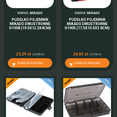
MARKA:
MIKADO
MARKA:
MIKADO
PUDEŁKO POJEMNIK
PUDEŁKO POJEMNIK
MIKADO DWUSTRONNE
MIKADO DWUSTRONNE
H1908 (19.5X12.3X4CM)
H1905 (17.5X10.5X3.8CM)
23,29 zł
24,82 zł
25,88 zł
27,58 zł
Dodaj do koszyka
Dodaj do koszyka


-10%
-10%
RABAT
RABAT