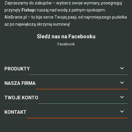
Zapraszamy do zakupów – wybierz swoje wymiary, posegreguj
przynęty
Fishup
i ruszaj nad wodę z pełnym spokojem.
AleBranie.pl – tu bije serce Twojej pasji, od najmniejszego pudełka
aż po największą skrzynię sumową!
Śledź nas na Facebooku
Facebook

PRODUKTY

NASZA FIRMA

TWOJE KONTO

KONTAKT