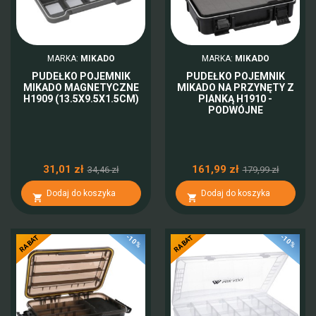
MARKA:
MIKADO
MARKA:
MIKADO
PUDEŁKO POJEMNIK
PUDEŁKO POJEMNIK
MIKADO MAGNETYCZNE
MIKADO NA PRZYNĘTY Z
H1909 (13.5X9.5X1.5CM)
PIANKĄ H1910 -
PODWÓJNE
31,01 zł
161,99 zł
34,46 zł
179,99 zł
Dodaj do koszyka
Dodaj do koszyka


-10%
-10%
RABAT
RABAT