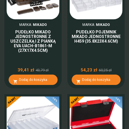
MARKA:
MIKADO
MARKA:
MIKADO
PUDEŁKO MIKADO
PUDEŁKO POJEMNIK
JEDNOSTRONNE Z
MIKADO JEDNOSTRONNE
USZCZELKĄ I Z PIANKĄ
H459 (35.8X23X4.6CM)
EVA UACH-B1861-M
(27X17X4.5CM)
39,41 zł
54,23 zł
43,79 zł
60,25 zł
Dodaj do koszyka
Dodaj do koszyka


-10%
-10%
RABAT
RABAT