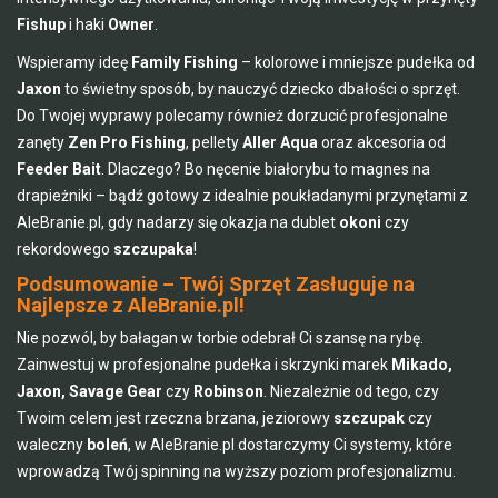
Fishup
i haki
Owner
.
Wspieramy ideę
Family Fishing
– kolorowe i mniejsze pudełka od
Jaxon
to świetny sposób, by nauczyć dziecko dbałości o sprzęt.
Do Twojej wyprawy polecamy również dorzucić profesjonalne
zanęty
Zen Pro Fishing
, pellety
Aller Aqua
oraz akcesoria od
Feeder Bait
. Dlaczego? Bo nęcenie białorybu to magnes na
drapieżniki – bądź gotowy z idealnie poukładanymi przynętami z
AleBranie.pl, gdy nadarzy się okazja na dublet
okoni
czy
rekordowego
szczupaka
!
Podsumowanie – Twój Sprzęt Zasługuje na
Najlepsze z AleBranie.pl!
Nie pozwól, by bałagan w torbie odebrał Ci szansę na rybę.
Zainwestuj w profesjonalne pudełka i skrzynki marek
Mikado,
Jaxon, Savage Gear
czy
Robinson
. Niezależnie od tego, czy
Twoim celem jest rzeczna brzana, jeziorowy
szczupak
czy
waleczny
boleń
, w AleBranie.pl dostarczymy Ci systemy, które
wprowadzą Twój spinning na wyższy poziom profesjonalizmu.