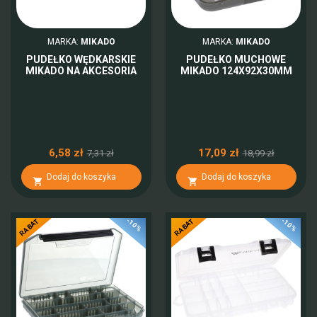
MARKA:
MIKADO
MARKA:
MIKADO
PUDEŁKO WĘDKARSKIE
PUDEŁKO MUCHOWE
MIKADO NA AKCESORIA
MIKADO 124X92X30MM
6,58 zł
17,09 zł
7,31 zł
18,99 zł
Dodaj do koszyka
Dodaj do koszyka


-10%
-10%
RABAT
RABAT