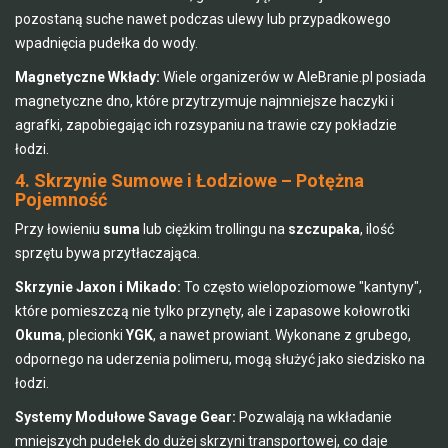
pozostaną suche nawet podczas ulewy lub przypadkowego
wpadnięcia pudełka do wody.
Magnetyczne Wkłady:
Wiele organizerów w AleBranie.pl posiada
magnetyczne dno, które przytrzymuje najmniejsze haczyki i
agrafki, zapobiegając ich rozsypaniu na trawie czy pokładzie
łodzi.
4. Skrzynie Sumowe i Łodziowe – Potężna
Pojemność
Przy łowieniu
suma
lub ciężkim trollingu na
szczupaka
, ilość
sprzętu bywa przytłaczająca.
Skrzynie Jaxon i Mikado:
To często wielopoziomowe "kantyny",
które pomieszczą nie tylko przynęty, ale i zapasowe kołowrotki
Okuma
, plecionki
YGK
, a nawet prowiant. Wykonane z grubego,
odpornego na uderzenia polimeru, mogą służyć jako siedzisko na
łodzi.
Systemy Modułowe Savage Gear:
Pozwalają na wkładanie
mniejszych pudełek do dużej skrzyni transportowej, co daje