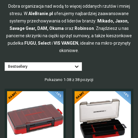
Dobra organizacja nad wodą to więcej oddanych rzutów i mniej
stresu. W
AleBranie.pl
oferujemy najbardziej zaawansowane
systemy przechowywania od liderów branży:
Mikado, Jaxon,
Savage Gear, DAM, Okuma
oraz
Robinson
. Znajdziesz u nas
pancerne skrzynki na ciężki sprzęt sumowy, a także kieszonkowe
pudełka
FUGU
,
Select
i
VIS VANGEN
, idealne na mikro-przynęty
okoniowe.

Bestsellery
Pokazano 1-38 z 38 pozycji
-10%
-10%
RABAT
RABAT