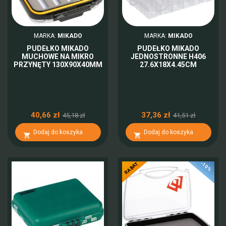
MARKA:
MIKADO
MARKA:
MIKADO
PUDEŁKO MIKADO
PUDEŁKO MIKADO
MUCHOWE NA MIKRO
JEDNOSTRONNE H406
PRZYNĘTY 130X90X40MM
27.6X18X4.45CM
40,66 zł
37,36 zł
45,18 zł
41,51 zł
Dodaj do koszyka
Dodaj do koszyka


-10%
RABAT