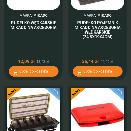
MARKA:
MIKADO
MARKA:
MIKADO
PUDEŁKO WĘDKARSKIE
PUDEŁKO POJEMNIK
MIKADO NA AKCESORIA
MIKADO NA AKCESORIA
WĘDKARSKIE
(24.5X19X4CM)
12,09 zł
36,44 zł
13,43 zł
40,49 zł
Dodaj do koszyka
Dodaj do koszyka


-10%
-10%
RABAT
RABAT