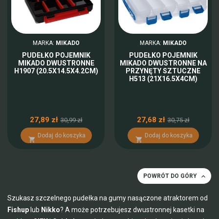
MARKA:
MIKADO
MARKA:
MIKADO
PUDEŁKO POJEMNIK
PUDEŁKO POJEMNIK
MIKADO DWUSTRONNE
MIKADO DWUSTRONNE NA
H1907 (20.5X14.5X4.2CM)
PRZYNĘTY SZTUCZNE
H513 (21X16.5X4CM)
27,89 zł
27,68 zł
30,99 zł
30,75 zł
Dodaj do koszyka
Dodaj do koszyka



POWRÓT DO GÓRY
Szukasz szczelnego pudełka na gumy nasączone atraktorem od
Fishup
lub
Nikko
? A może potrzebujesz dwustronnej kasetki na