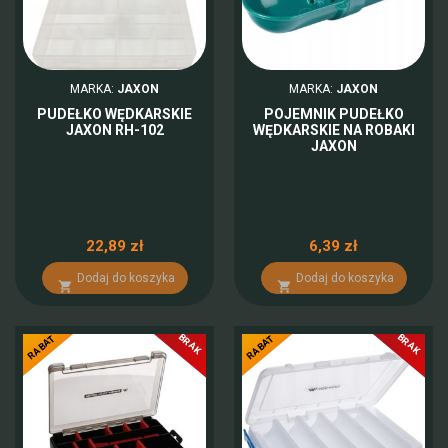
MARKA:
JAXON
MARKA:
JAXON
PUDEŁKO WĘDKARSKIE
POJEMNIK PUDEŁKO
JAXON RH-102
WĘDKARSKIE NA ROBAKI
JAXON
22,89 zł
6,39 zł
Dodaj do koszyka
Dodaj do koszyka


BRAK
BRAK
-10%
-10%
RABAT
RABAT