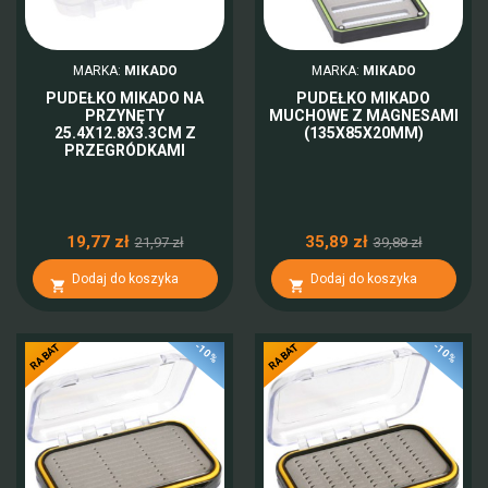
MARKA:
MIKADO
MARKA:
MIKADO
PUDEŁKO MIKADO NA
PUDEŁKO MIKADO
PRZYNĘTY
MUCHOWE Z MAGNESAMI
25.4X12.8X3.3CM Z
(135X85X20MM)
PRZEGRÓDKAMI
19,77 zł
35,89 zł
21,97 zł
39,88 zł
Dodaj do koszyka
Dodaj do koszyka


-10%
-10%
RABAT
RABAT