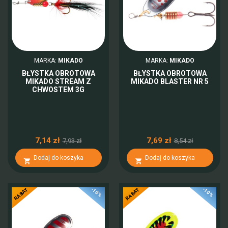
MARKA:
MIKADO
MARKA:
MIKADO
BŁYSTKA OBROTOWA
BŁYSTKA OBROTOWA
MIKADO STREAM Z
MIKADO BLASTER NR 5
CHWOSTEM 3G
7,14 zł
7,69 zł
7,93 zł
8,54 zł
Dodaj do koszyka
Dodaj do koszyka


-10%
-10%
RABAT
RABAT