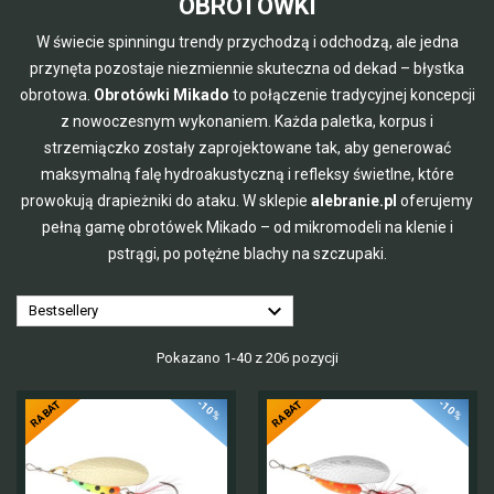
OBROTÓWKI
W świecie spinningu trendy przychodzą i odchodzą, ale jedna
przynęta pozostaje niezmiennie skuteczna od dekad – błystka
obrotowa.
Obrotówki Mikado
to połączenie tradycyjnej koncepcji
z nowoczesnym wykonaniem. Każda paletka, korpus i
strzemiączko zostały zaprojektowane tak, aby generować
maksymalną falę hydroakustyczną i refleksy świetlne, które
prowokują drapieżniki do ataku. W sklepie
alebranie.pl
oferujemy
pełną gamę obrotówek Mikado – od mikromodeli na klenie i
pstrągi, po potężne blachy na szczupaki.

Bestsellery
Pokazano 1-40 z 206 pozycji
-10%
-10%
RABAT
RABAT