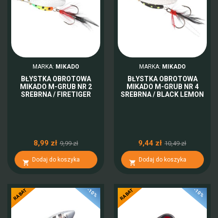
MARKA:
MIKADO
MARKA:
MIKADO
BŁYSTKA OBROTOWA
BŁYSTKA OBROTOWA
MIKADO M-GRUB NR 2
MIKADO M-GRUB NR 4
SREBRNA / FIRETIGER
SREBRNA / BLACK LEMON
8,99 zł
9,44 zł
9,99 zł
10,49 zł
Dodaj do koszyka
Dodaj do koszyka


-10%
-10%
RABAT
RABAT