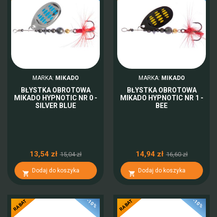
MARKA:
MIKADO
MARKA:
MIKADO
BŁYSTKA OBROTOWA
BŁYSTKA OBROTOWA
MIKADO HYPNOTIC NR 0 -
MIKADO HYPNOTIC NR 1 -
SILVER BLUE
BEE
13,54 zł
14,94 zł
15,04 zł
16,60 zł
Dodaj do koszyka
Dodaj do koszyka


-10%
-10%
RABAT
RABAT