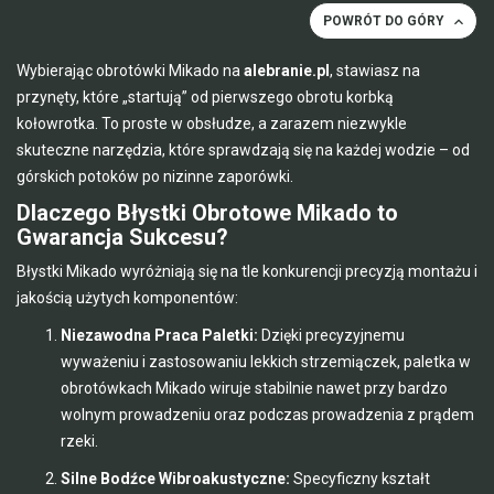

POWRÓT DO GÓRY
Wybierając obrotówki Mikado na
alebranie.pl
, stawiasz na
przynęty, które „startują” od pierwszego obrotu korbką
kołowrotka. To proste w obsłudze, a zarazem niezwykle
skuteczne narzędzia, które sprawdzają się na każdej wodzie – od
górskich potoków po nizinne zaporówki.
Dlaczego Błystki Obrotowe Mikado to
Gwarancja Sukcesu?
Błystki Mikado wyróżniają się na tle konkurencji precyzją montażu i
jakością użytych komponentów:
Niezawodna Praca Paletki:
Dzięki precyzyjnemu
wyważeniu i zastosowaniu lekkich strzemiączek, paletka w
obrotówkach Mikado wiruje stabilnie nawet przy bardzo
wolnym prowadzeniu oraz podczas prowadzenia z prądem
rzeki.
Silne Bodźce Wibroakustyczne:
Specyficzny kształt