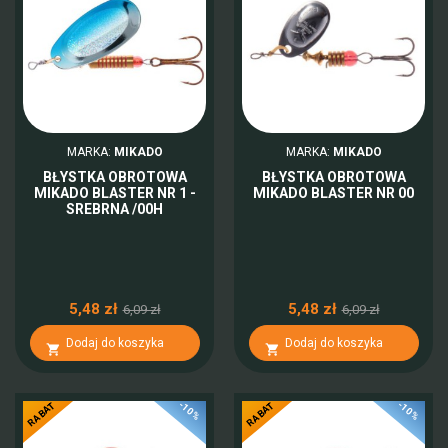
MARKA:
MIKADO
MARKA:
MIKADO
BŁYSTKA OBROTOWA
BŁYSTKA OBROTOWA
MIKADO BLASTER NR 1 -
MIKADO BLASTER NR 00
SREBRNA /00H
5,48 zł
5,48 zł
6,09 zł
6,09 zł
Dodaj do koszyka
Dodaj do koszyka


-10%
-10%
RABAT
RABAT