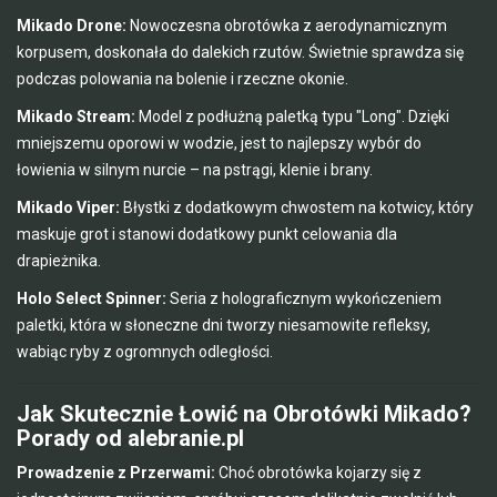
Mikado Drone:
Nowoczesna obrotówka z aerodynamicznym
korpusem, doskonała do dalekich rzutów. Świetnie sprawdza się
podczas polowania na bolenie i rzeczne okonie.
Mikado Stream:
Model z podłużną paletką typu "Long". Dzięki
mniejszemu oporowi w wodzie, jest to najlepszy wybór do
łowienia w silnym nurcie – na pstrągi, klenie i brany.
Mikado Viper:
Błystki z dodatkowym chwostem na kotwicy, który
maskuje grot i stanowi dodatkowy punkt celowania dla
drapieżnika.
Holo Select Spinner:
Seria z holograficznym wykończeniem
paletki, która w słoneczne dni tworzy niesamowite refleksy,
wabiąc ryby z ogromnych odległości.
Jak Skutecznie Łowić na Obrotówki Mikado?
Porady od alebranie.pl
Prowadzenie z Przerwami:
Choć obrotówka kojarzy się z