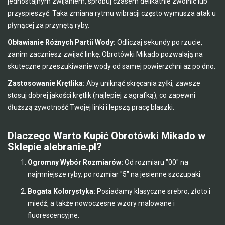
jednostajnym zwijaniem, spróbuj czasem delikatnie zwolnić lub
przyspieszyć. Taka zmiana rytmu wibracji często wymusza atak u
płynącej za przynętą ryby.
Obławianie Różnych Partii Wody:
Odliczaj sekundy po rzucie,
zanim zaczniesz zwijać linkę. Obrotówki Mikado pozwalają na
skuteczne przeszukiwanie wody od samej powierzchni aż po dno.
Zastosowanie Krętlika:
Aby uniknąć skręcania żyłki, zawsze
stosuj dobrej jakości krętlik (najlepiej z agrafką), co zapewni
dłuższą żywotność Twojej linki i lepszą pracę blaszki.
Dlaczego Warto Kupić Obrotówki Mikado w
Sklepie alebranie.pl?
Ogromny Wybór Rozmiarów:
Od rozmiaru "00" na
najmniejsze ryby, po rozmiar "5" na jesienne szczupaki.
Bogata Kolorystyka:
Posiadamy klasyczne srebro, złoto i
miedź, a także nowoczesne wzory malowane i
fluorescencyjne.