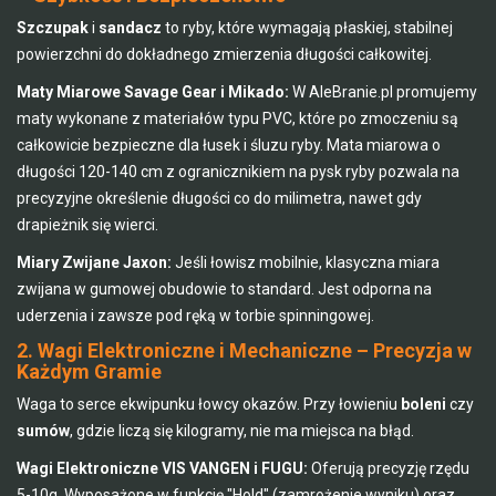
Szczupak
i
sandacz
to ryby, które wymagają płaskiej, stabilnej
powierzchni do dokładnego zmierzenia długości całkowitej.
Maty Miarowe Savage Gear i Mikado:
W AleBranie.pl promujemy
maty wykonane z materiałów typu PVC, które po zmoczeniu są
całkowicie bezpieczne dla łusek i śluzu ryby. Mata miarowa o
długości 120-140 cm z ogranicznikiem na pysk ryby pozwala na
precyzyjne określenie długości co do milimetra, nawet gdy
drapieżnik się wierci.
Miary Zwijane Jaxon:
Jeśli łowisz mobilnie, klasyczna miara
zwijana w gumowej obudowie to standard. Jest odporna na
uderzenia i zawsze pod ręką w torbie spinningowej.
2. Wagi Elektroniczne i Mechaniczne – Precyzja w
Każdym Gramie
Waga to serce ekwipunku łowcy okazów. Przy łowieniu
boleni
czy
sumów
, gdzie liczą się kilogramy, nie ma miejsca na błąd.
Wagi Elektroniczne VIS VANGEN i FUGU:
Oferują precyzję rzędu
5-10g. Wyposażone w funkcję "Hold" (zamrożenie wyniku) oraz