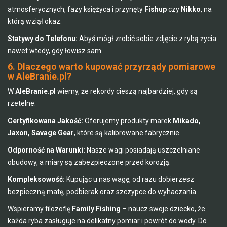
atmosferycznych, fazy księżyca i przynęty
Fishup
czy
Nikko
, na
którą wziął okaz.
Statywy do Telefonu:
Abyś mógł zrobić sobie zdjęcie z rybą życia
nawet wtedy, gdy łowisz sam.
6. Dlaczego warto kupować przyrządy pomiarowe
w AleBranie.pl?
W
AleBranie.pl
wiemy, że rekordy cieszą najbardziej, gdy są
rzetelne.
Certyfikowana Jakość:
Oferujemy produkty marek
Mikado,
Jaxon, Savage Gear
, które są kalibrowane fabrycznie.
Odporność na Warunki:
Nasze wagi posiadają uszczelniane
obudowy, a miary są zabezpieczone przed korozją.
Kompleksowość:
Kupując u nas wagę, od razu dobierzesz
bezpieczną matę, podbierak oraz szczypce do wyhaczania.
Wspieramy filozofię
Family Fishing
– naucz swoje dziecko, że
każda ryba zasługuje na delikatny pomiar i powrót do wody. Do