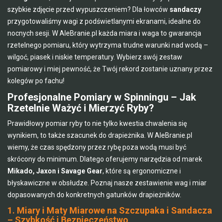
szybkie zdjęcie przed wypuszczeniem? Dla łowców
sandaczy
przygotowaliśmy wagi z podświetlanymi ekranami, idealne do
nocnych sesji. W AleBranie.pl każda miara i waga to gwarancja
rzetelnego pomiaru, który wytrzyma trudne warunki nad wodą –
wilgoć, piasek i niskie temperatury. Wybierz swój zestaw
pomiarowy i miej pewność, że Twój rekord zostanie uznany przez
kolegów po fachu!
Profesjonalne Pomiary w Spinningu – Jak
Rzetelnie Ważyć i Mierzyć Ryby?
Prawidłowy pomiar ryby to nie tylko kwestia chwalenia się
wynikiem, to także szacunek do drapieżnika. W AleBranie.pl
wiemy, że czas spędzony przez rybę poza wodą musi być
skrócony do minimum. Dlatego oferujemy narzędzia od marek
Mikado, Jaxon i Savage Gear
, które są ergonomiczne i
błyskawiczne w obsłudze. Poznaj nasze zestawienie wag i miar
dopasowanych do konkretnych gatunków drapieżników.
1. Miary i Maty Miarowe na Szczupaka i Sandacza
– Szybkość i Bezpieczeństwo