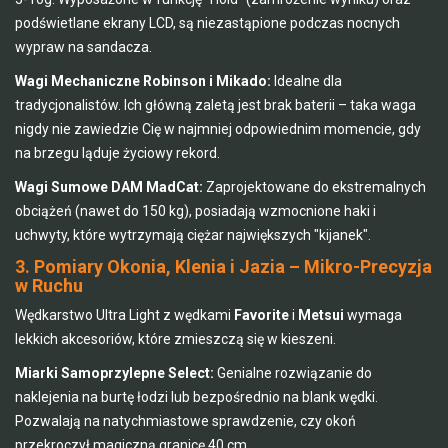
podświetlane ekrany LCD, są niezastąpione podczas nocnych
wypraw na sandacza.
Wagi Mechaniczne Robinson i Mikado:
Idealne dla
tradycjonalistów. Ich główną zaletą jest brak baterii – taka waga
nigdy nie zawiedzie Cię w najmniej odpowiednim momencie, gdy
na brzegu ląduje życiowy rekord.
Wagi Sumowe DAM MadCat:
Zaprojektowane do ekstremalnych
obciążeń (nawet do 150 kg), posiadają wzmocnione haki i
uchwyty, które wytrzymają ciężar największych "kijanek".
3. Pomiary Okonia, Klenia i Jazia – Mikro-Precyzja
w Ruchu
Wędkarstwo Ultra Light z wędkami
Favorite
i
Metsui
wymaga
lekkich akcesoriów, które zmieszczą się w kieszeni.
Miarki Samoprzylepne Select:
Genialne rozwiązanie do
naklejenia na burtę łodzi lub bezpośrednio na blank wędki.
Pozwalają na natychmiastowe sprawdzenie, czy okoń
przekroczył magiczną granicę 40 cm.