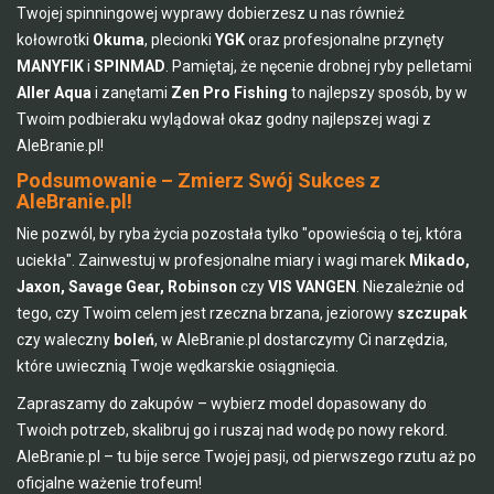
Twojej spinningowej wyprawy dobierzesz u nas również
kołowrotki
Okuma
, plecionki
YGK
oraz profesjonalne przynęty
MANYFIK
i
SPINMAD
. Pamiętaj, że nęcenie drobnej ryby pelletami
Aller Aqua
i zanętami
Zen Pro Fishing
to najlepszy sposób, by w
Twoim podbieraku wylądował okaz godny najlepszej wagi z
AleBranie.pl!
Podsumowanie – Zmierz Swój Sukces z
AleBranie.pl!
Nie pozwól, by ryba życia pozostała tylko "opowieścią o tej, która
uciekła". Zainwestuj w profesjonalne miary i wagi marek
Mikado,
Jaxon, Savage Gear, Robinson
czy
VIS VANGEN
. Niezależnie od
tego, czy Twoim celem jest rzeczna brzana, jeziorowy
szczupak
czy waleczny
boleń
, w AleBranie.pl dostarczymy Ci narzędzia,
które uwiecznią Twoje wędkarskie osiągnięcia.
Zapraszamy do zakupów – wybierz model dopasowany do
Twoich potrzeb, skalibruj go i ruszaj nad wodę po nowy rekord.
AleBranie.pl – tu bije serce Twojej pasji, od pierwszego rzutu aż po
oficjalne ważenie trofeum!