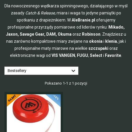
Dla nowoczesnego wędkarza spinningowego, działającego w myśl
zasady
Catch & Release
, miara i waga to jedyne pamiątki po
spotkaniu z drapieżnikiem. W
AleBranie.pl
oferujemy
profesjonalne przyrządy pomiarowe od liderów rynku:
Mikado,
Jaxon, Savage Gear, DAM, Okuma
oraz
Robinson
. Znajdziesz u
nas zarówno kompaktowe miary zwijane na
okonia
i
klenia
, jak i
profesjonalne maty miarowe na wielkie
szczupaki
oraz
elektroniczne wagi od
VIS VANGEN
,
FUGU
,
Select
i
Favorite
.

Bestsellery
Pokazano 1-1 z 1 pozycji
-10%
RABAT