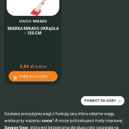
MARKA:
MIKADO
MIARKA MIKADO OKRĄGŁA
- 150 CM
5,84 zł
6,49 zł
Dodaj do koszyka


POWRÓT DO GÓRY
Szukasz precyzyjnej wagi z funkcją tary, która odejmie wagę
worka przy ważeniu
suma
? A może potrzebujesz maty miarowej
Savage Gear
, która jest bezpieczna dla śluzu ryby i pozwala na