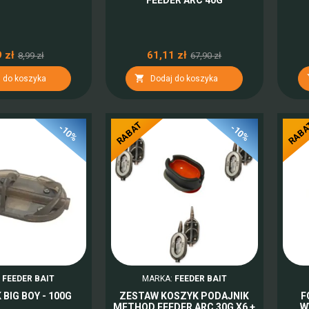
 zł
61,11 zł
8,99 zł
67,90 zł

 do koszyka
Dodaj do koszyka
RABAT
RAB
-10%
-10%
:
FEEDER BAIT
MARKA:
FEEDER BAIT
BIG BOY - 100G
ZESTAW KOSZYK PODAJNIK
F
METHOD FEEDER ARC 30G X6 +
W