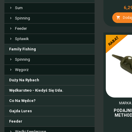
6,29
Sum

Dodaj
Spinning
Feeder
RABAT
Spławik
Family Fishing
Spinning
Węgorz
Duży Na Rybach
Wędkarstwo - Kiedyś Się Uda.
Co Na Wędce?
MARKA
PODAJNI
Gajda Lures
METHOD 
Feeder
Wędki Feederowe