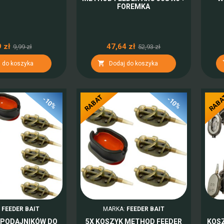
FOREMKA
 zł
47,64 zł
9,99 zł
52,93 zł

 do koszyka
Dodaj do koszyka
RABAT
RAB
-10%
-10%
:
FEEDER BAIT
MARKA:
FEEDER BAIT
 PODAJNIKÓW DO
5X KOSZYK METHOD FEEDER
KOS