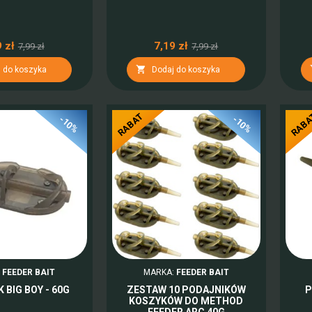
 zł
7,19 zł
7,99 zł
7,99 zł

 do koszyka
Dodaj do koszyka
RABAT
RAB
-10%
-10%
:
FEEDER BAIT
MARKA:
FEEDER BAIT
 BIG BOY - 60G
ZESTAW 10 PODAJNIKÓW
P
KOSZYKÓW DO METHOD
FEEDER ARC 40G