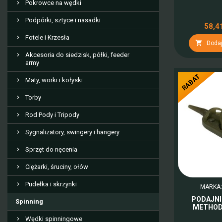
Pokrowce na wędki
Podpórki, sztyce i nasadki
58,41
Fotele i Krzesła

Dodaj
Akcesoria do siedzisk, półki, feeder
army
RABAT
Maty, worki i kołyski
Torby
Rod Pody i Tripody
Sygnalizatory, swingery i hangery
Sprzęt do nęcenia
Ciężarki, śruciny, ołów
Pudełka i skrzynki
MARKA
PODAJNI
Spinning
METHOD 
Wędki spinningowe