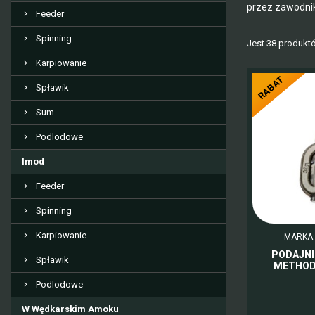
przez zawodnik
Feeder
Spinning
Jest 38 produkt
Karpiowanie
RABAT
Spławik
Sum
Podlodowe
Imod
Feeder
Spinning
Karpiowanie
MARKA
PODAJNI
Spławik
METHOD 
Podlodowe
W Wędkarskim Amoku