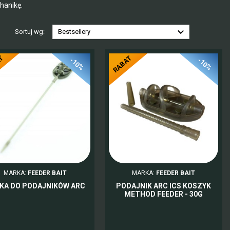
hanikę.

Sortuj wg:
Bestsellery
AT
RABAT
-10%
-10%
MARKA:
FEEDER BAIT
MARKA:
FEEDER BAIT
KA DO PODAJNIKÓW ARC
PODAJNIK ARC ICS KOSZYK
METHOD FEEDER - 30G