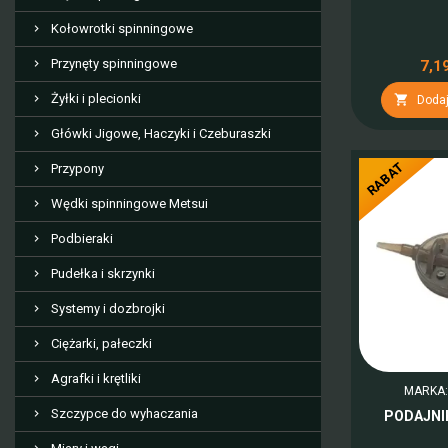
Kołowrotki spinningowe
Przynęty spinningowe
7,19
Żyłki i plecionki

Dodaj
Główki Jigowe, Haczyki i Czeburaszki
RABAT
Przypony
Wędki spinningowe Metsui
Podbieraki
Pudełka i skrzynki
Systemy i dozbrojki
Ciężarki, pałeczki
Agrafki i krętliki
MARKA
Szczypce do wyhaczania
PODAJNIK