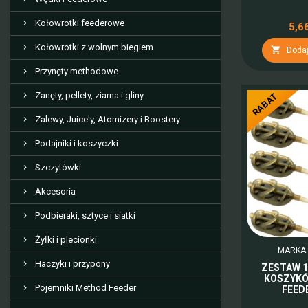
Kołowrotki feederowe
5,66
Kołowrotki z wolnym biegiem

Dodaj
Przynęty methodowe
Zanęty, pellety, ziarna i gliny
RABAT
Zalewy, Juice'y, Atomizery i Boostery
Podajniki i koszyczki
Szczytówki
Akcesoria
Podbieraki, sztyce i siatki
Żyłki i plecionki
MARKA
Haczyki i przypony
ZESTAW 
KOSZYKÓ
Pojemniki Method Feeder
FEED