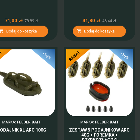
71,00 zł
41,80 zł
78,89 zł
46,44 zł


Dodaj do koszyka
Dodaj do koszyka
AT
RABAT
-10%
-10%
MARKA:
FEEDER BAIT
MARKA:
FEEDER BAIT
ODAJNIK XL ARC 100G
ZESTAW 5 PODAJNIKÓW ARC
40G + FOREMKA +
SZYBKOZŁĄCZKI