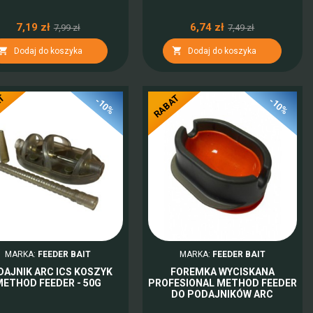
7,19 zł
6,74 zł
7,99 zł
7,49 zł


Dodaj do koszyka
Dodaj do koszyka
AT
RABAT
-10%
-10%
MARKA:
FEEDER BAIT
MARKA:
FEEDER BAIT
DAJNIK ARC ICS KOSZYK
FOREMKA WYCISKANA
METHOD FEEDER - 50G
PROFESIONAL METHOD FEEDER
DO PODAJNIKÓW ARC