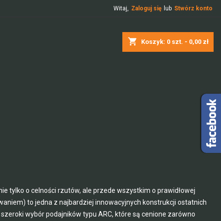
Witaj,
Zaloguj się
lub
Stwórz konto
shopping_cart
Koszyk:
0
szt. - 0,00 zł
tylko o celności rzutów, ale przede wszystkim o prawidłowej
niem) to jedna z najbardziej innowacyjnych konstrukcji ostatnich
szeroki wybór podajników typu ARC, które są cenione zarówno