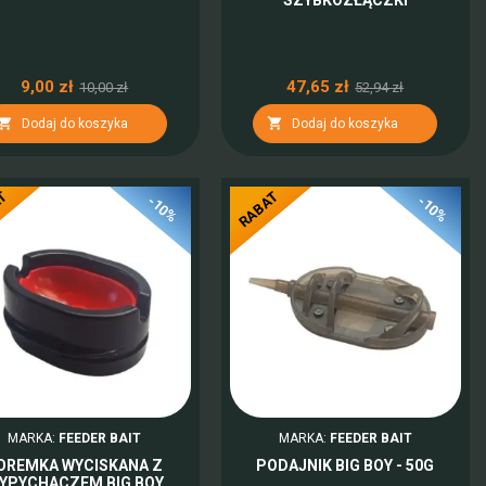
9,00 zł
47,65 zł
10,00 zł
52,94 zł


Dodaj do koszyka
Dodaj do koszyka
AT
RABAT
-10%
-10%
MARKA:
FEEDER BAIT
MARKA:
FEEDER BAIT
OREMKA WYCISKANA Z
PODAJNIK BIG BOY - 50G
YPYCHACZEM BIG BOY