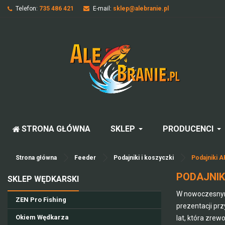
Telefon:
735 486 421
E-mail:
sklep@alebranie.pl
STRONA GŁÓWNA
SKLEP
PRODUCENCI
Strona główna
Feeder
Podajniki i koszyczki
Podajniki 
PODAJNIK
SKLEP WĘDKARSKI
W nowoczesnym 
ZEN Pro Fishing
prezentacji prz
Okiem Wędkarza
lat, która zrew