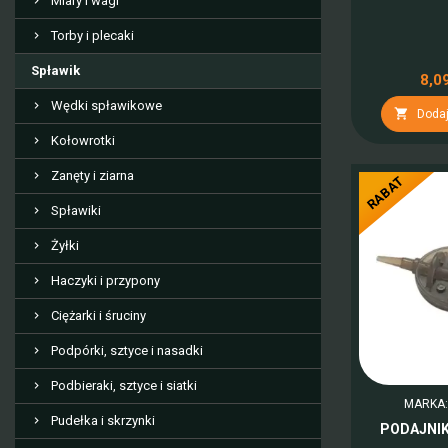
Miary i wagi
Torby i plecaki
Spławik
8,09
Wędki spławikowe

Dodaj
Kołowrotki
Zanęty i ziarna
RABAT
Spławiki
Żyłki
Haczyki i przypony
Ciężarki i śruciny
Podpórki, sztyce i nasadki
Podbieraki, sztyce i siatki
MARKA
Pudełka i skrzynki
PODAJNIK 