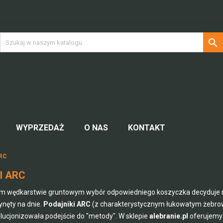

WYPRZEDAŻ
O NAS
KONTAKT
ARC
I ARC
wędkarstwie gruntowym wybór odpowiedniego koszyczka decyduje nie 
ynęty na dnie.
Podajniki ARC
(z charakterystycznym łukowatym żebrowa
olucjonizowała podejście do "metody". W sklepie
alebranie.pl
oferujemy 