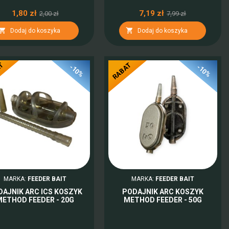
1,80 zł
7,19 zł
2,00 zł
7,99 zł


Dodaj do koszyka
Dodaj do koszyka
AT
RABAT
-10%
-10%
MARKA:
FEEDER BAIT
MARKA:
FEEDER BAIT
DAJNIK ARC ICS KOSZYK
PODAJNIK ARC KOSZYK
METHOD FEEDER - 20G
METHOD FEEDER - 50G