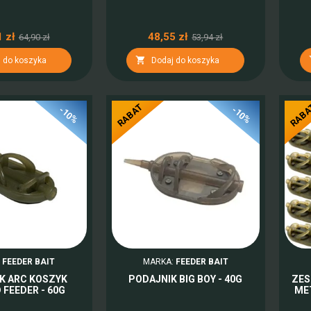
 zł
48,55 zł
64,90 zł
53,94 zł

 do koszyka
Dodaj do koszyka
RABAT
RAB
-10%
-10%
:
FEEDER BAIT
MARKA:
FEEDER BAIT
K ARC KOSZYK
PODAJNIK BIG BOY - 40G
ZES
FEEDER - 60G
ME