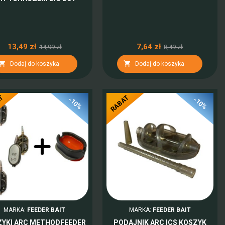
13,49 zł
7,64 zł
14,99 zł
8,49 zł


Dodaj do koszyka
Dodaj do koszyka
AT
RABAT
-10%
-10%
MARKA:
FEEDER BAIT
MARKA:
FEEDER BAIT
ZYKI ARC METHODFEEDER
PODAJNIK ARC ICS KOSZYK