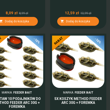
8,09 zł
12,59 zł
8,99 zł
13,99 zł


Dodaj do koszyka
Dodaj do koszyka
AT
RABAT
-10%
-10%
MARKA:
FEEDER BAIT
MARKA:
FEEDER BAIT
TAW 10 PODAJNIKÓW DO
5X KOSZYK METHOD FEEDER
THOD FEEDER ARC 30G +
ARC 30G + FOREMKA
FOREMKA