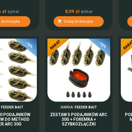
 zł
8,09 zł
6,29 zł
8,99 zł

 do koszyka
Dodaj do koszyka
RABAT
RAB
-10%
-10%
:
FEEDER BAIT
MARKA:
FEEDER BAIT
10 PODAJNIKÓW
ZESTAW 5 PODAJNIKÓW ARC
PO
W DO METHOD
30G + FOREMKA +
ER ARC 30G
SZYBKOZŁĄCZKI