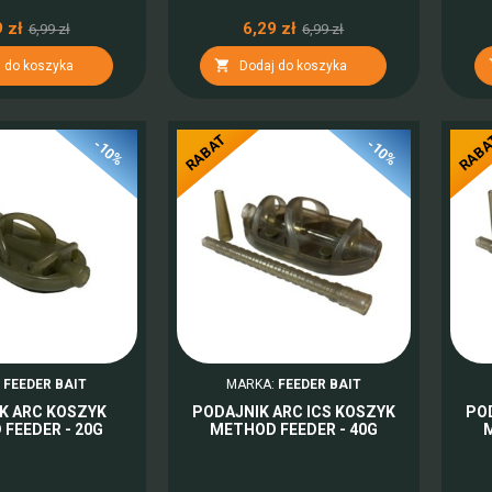
 zł
6,29 zł
6,99 zł
6,99 zł

 do koszyka
Dodaj do koszyka
RABAT
RAB
-10%
-10%
:
FEEDER BAIT
MARKA:
FEEDER BAIT
K ARC KOSZYK
PODAJNIK ARC ICS KOSZYK
PO
FEEDER - 20G
METHOD FEEDER - 40G