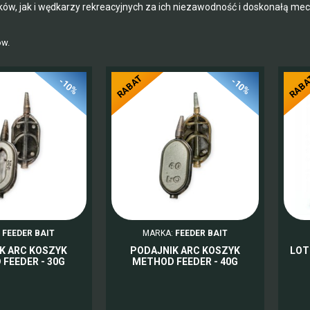
ów, jak i wędkarzy rekreacyjnych za ich niezawodność i doskonałą mec
ów.
RABAT
RAB
-10%
-10%
:
FEEDER BAIT
MARKA:
FEEDER BAIT
K ARC KOSZYK
PODAJNIK ARC KOSZYK
LOT
FEEDER - 30G
METHOD FEEDER - 40G