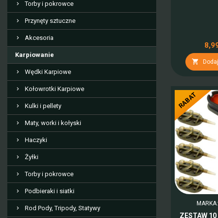
Torby i pokrowce
Przynęty sztuczne
Akcesoria
8,99
Karpiowanie

Dodaj
Wędki Karpiowe
Kołowrotki Karpiowe
RABAT
Kulki i pellety
Maty, worki i kołyski
Haczyki
Żyłki
Torby i pokrowce
Podbieraki i siatki
MARKA
Rod Pody, Tripody, Statywy
ZESTAW 10