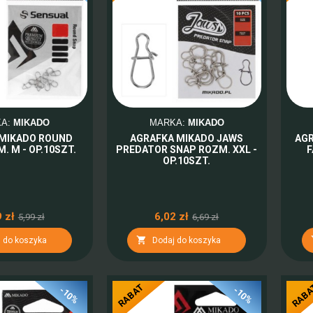
KA:
MIKADO
MARKA:
MIKADO
 MIKADO ROUND
AGRAFKA MIKADO JAWS
AG
. M - OP.10SZT.
PREDATOR SNAP ROZM. XXL -
F
OP.10SZT.
 zł
6,02 zł
5,99 zł
6,69 zł

 do koszyka
Dodaj do koszyka
RABAT
RAB
-10%
-10%