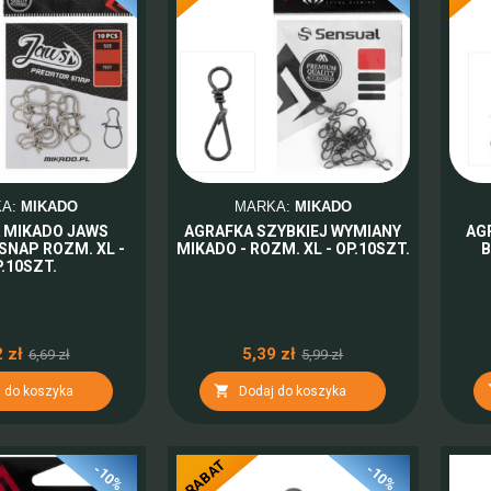
KA:
MIKADO
MARKA:
MIKADO
 MIKADO JAWS
AGRAFKA SZYBKIEJ WYMIANY
AG
SNAP ROZM. XL -
MIKADO - ROZM. XL - OP.10SZT.
B
.10SZT.
 zł
5,39 zł
6,69 zł
5,99 zł

 do koszyka
Dodaj do koszyka
RABAT
-10%
-10%