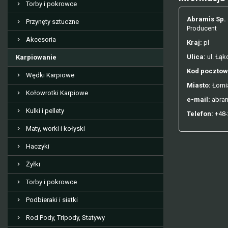
Torby i pokrowce
Abramis Sp. 
Przynęty sztuczne
Producent
Akcesoria
Kraj:
pl
Ulica:
ul. Łą
Karpiowanie
Kod pocztow
Wędki Karpiowe
Miasto:
Łomi
Kołowrotki Karpiowe
e-mail:
abram
Kulki i pellety
Telefon:
+48-
Maty, worki i kołyski
Haczyki
Żyłki
Torby i pokrowce
Podbieraki i siatki
Rod Pody, Tripody, Statywy