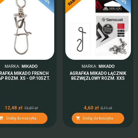
AT
RABAT
-10%
-10%
MARKA:
MIKADO
MARKA:
MIKADO
RAFKA MIKADO FRENCH
AGRAFKA MIKADO ŁĄCZNIK
P ROZM. XS - OP.10SZT.
BEZWĘZŁOWY ROZM. XXS
12,48 zł
4,60 zł
13,87 zł
5,11 zł


Dodaj do koszyka
Dodaj do koszyka