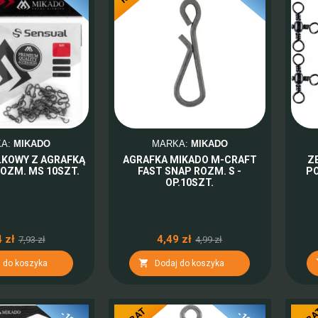
KA:
MIKADO
MARKA:
MIKADO
LKOWY Z AGRAFKĄ
AGRAFKA MIKADO M-CRAFT
Z
ROZM. MS 10SZT.
FAST SNAP ROZM. S -
PO
OP.10SZT.
 zł
4,49 zł
7,93 zł
4,99 zł

 do koszyka
Dodaj do koszyka