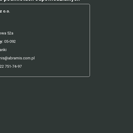
z o.o.
kowa 52a
y:
05-092
anki
is@abramis.com.pl
22 751-74-97