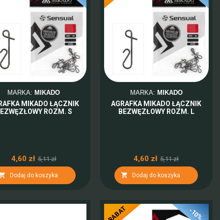
MARKA:
MIKADO
MARKA:
MIKADO
RAFKA MIKADO ŁĄCZNIK
AGRAFKA MIKADO ŁĄCZNIK
EZWĘZŁOWY ROZM. S
BEZWĘZŁOWY ROZM. L
4,60 zł
4,60 zł
5,11 zł
5,11 zł


Dodaj do koszyka
Dodaj do koszyka
RABAT
-10%