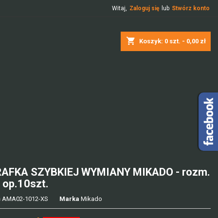
Witaj,
Zaloguj się
lub
Stwórz konto
shopping_cart
Koszyk:
0
szt. - 0,00 zł
AFKA SZYBKIEJ WYMIANY MIKADO - rozm.
 op.10szt.
s
AMA02-1012-XS
Marka
Mikado