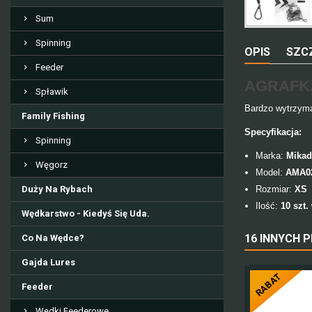
Sum
Spinning
OPIS
SZC
Feeder
AGRAFKA
Spławik
Bardzo wytrzyma
Family Fishing
Specyfikacja:
Spinning
Marka:
Mika
Węgorz
Model:
AMA02
Duży Na Rybach
Rozmiar:
XS
Ilość:
10
szt.
Wędkarstwo - Kiedyś Się Uda.
16 INNYCH 
Co Na Wędce?
Gajda Lures
RABAT
Feeder
Wędki Feederowe