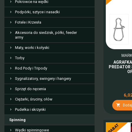
Pokrowce na wędki
Podpórki, sztyce i nasadki
Fotele i Krzesła
Akcesoria do siedzisk, półki, feeder
army
Maty, worki i kołyski
MAR
Torby
AGRAFKA
PREDATOR 
Rod Pody i Tripody
OP
Sygnalizatory, swingery i hangery
Sprzęt do nęcenia
6,02
Ciężarki, śruciny, ołów

Dodaj
Pudełka i skrzynki
Spinning
RABAT
Wędki spinningowe