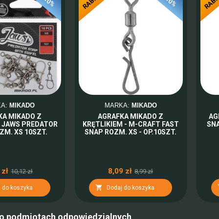
RABAT
RAB
-10%
-10%
KA:
MIKADO
MARKA:
MIKADO
KA MIKADO Z
AGRAFKA MIKADO Z
AG
M JAWS PREDATOR
KRĘTLIKIEM - M-CRAFT FAST
SNA
ZM. XS 10SZT.
SNAP ROZM. XS - OP.10SZT.
 zł
8,09 zł
10,12 zł
8,99 zł

 do koszyka
Dodaj do koszyka
 o podmiotach odpowiedzialnych