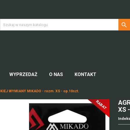

WYPRZEDAŻ
O NAS
KONTAKT
IEJ WYMIANY MIKADO - rozm. XS - op.10szt.
AGR
RABAT
XS -
Indek