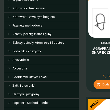
Kołowrotki feederowe
Kołowrotki z wolnym biegiem
Przynęty methodowe
Zanęty, pellety, ziarna i gliny
Zalewy, Juice'y, Atomizery i Boostery
MAR
AGRAFKA
Podajniki i koszyczki
SNAP ROZM
Szczytówki
Akcesoria
5,39
Podbieraki, sztyce i siatki

Dodaj
Żyłki i plecionki
Haczyki i przypony
RABAT
Pojemniki Method Feeder