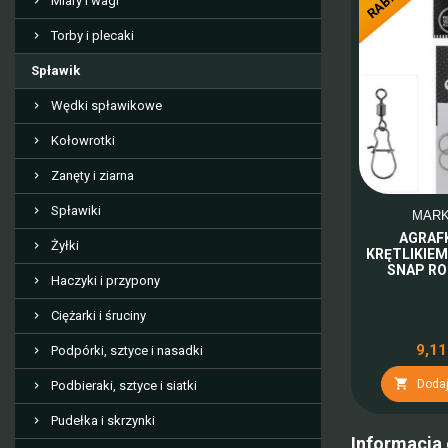
RABAT
Miary i wagi
Torby i plecaki
Spławik
Wędki spławikowe
Kołowrotki
Zanęty i ziarna
Spławiki
MAR
AGRAF
Żyłki
KRĘTLIKIE
SNAP RO
Haczyki i przypony
Ciężarki i śruciny
9,11
Podpórki, sztyce i nasadki

Dodaj
Podbieraki, sztyce i siatki
Pudełka i skrzynki
Informacja