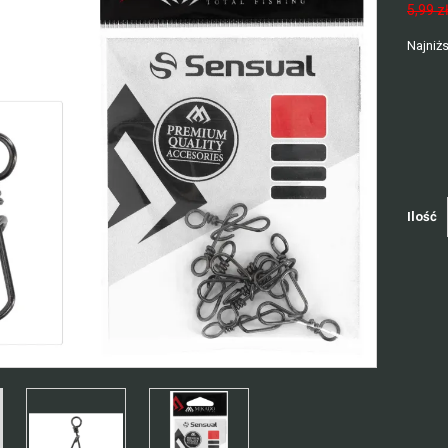
5,99 z
Najniżs
Ilość