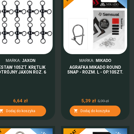
MARKA:
JAXON
MARKA:
MIKADO
ESTAW 10SZT. KRĘTLIK
AGRAFKA MIKADO ROUND
TRÓJNY JAXON ROZ. 6
SNAP - ROZM. L - OP.10SZT.
6,64 zł
5,39 zł
5,99 zł


Dodaj do koszyka
Dodaj do koszyka