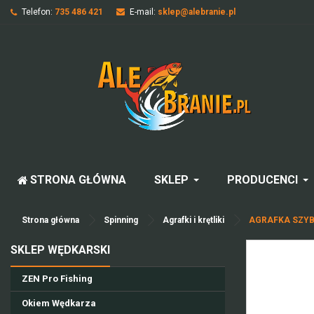
Telefon:
735 486 421
E-mail:
sklep@alebranie.pl
STRONA GŁÓWNA
SKLEP
PRODUCENCI
Strona główna
Spinning
Agrafki i krętliki
AGRAFKA SZYBK
SKLEP WĘDKARSKI
ZEN Pro Fishing
Okiem Wędkarza