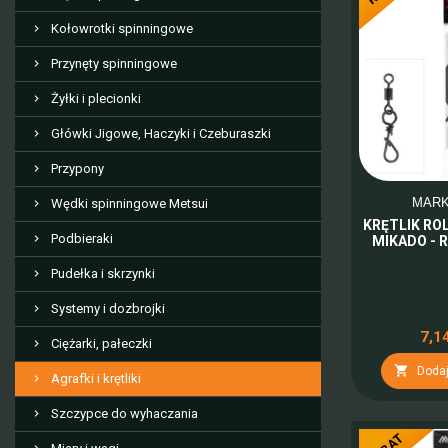
Kołowrotki spinningowe
Przynęty spinningowe
Żyłki i plecionki
Główki Jigowe, Haczyki i Czeburaszki
Przypony
MAR
Wędki spinningowe Metsui
KRĘTLIK RO
Podbieraki
MIKADO - 
Pudełka i skrzynki
Systemy i dozbrojki
7,14
Ciężarki, pałeczki

Dodaj
Agrafki i krętliki
Szczypce do wyhaczania