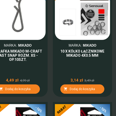
MARKA:
MIKADO
MARKA:
MIKADO
RAFKA MIKADO M-CRAFT
10 X KÓŁKO ŁĄCZNIKOWE
AST SNAP ROZM. XS -
MIKADO 4X0.5 MM
OP.10SZT.
4,49 zł
3,14 zł
4,99 zł
3,49 zł


Dodaj do koszyka
Dodaj do koszyka
AT
RABAT
-10%
-10%