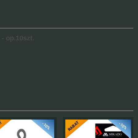
 op.10szt.
AT
RABAT
-10%
-10%