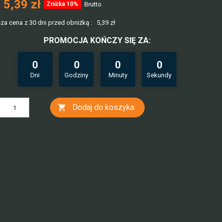
5,39 zł
Zniżka 10%
Brutto
ł
za cena z 30 dni przed obniżką :
5,39 zł
PROMOCJA KOŃCZY SIĘ ZA:
0
0
0
0
Dni
Godziny
Minuty
Sekundy
Dodaj do koszyka
