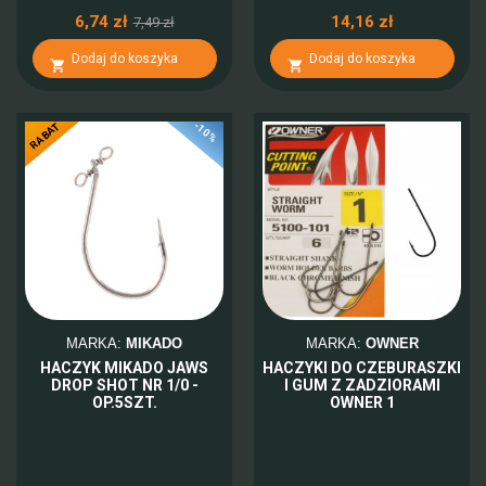
6,74 zł
14,16 zł
7,49 zł
Dodaj do koszyka
Dodaj do koszyka


-10%
RABAT
MARKA:
MIKADO
MARKA:
OWNER
HACZYK MIKADO JAWS
HACZYKI DO CZEBURASZKI
DROP SHOT NR 1/0 -
I GUM Z ZADZIORAMI
OP.5SZT.
OWNER 1