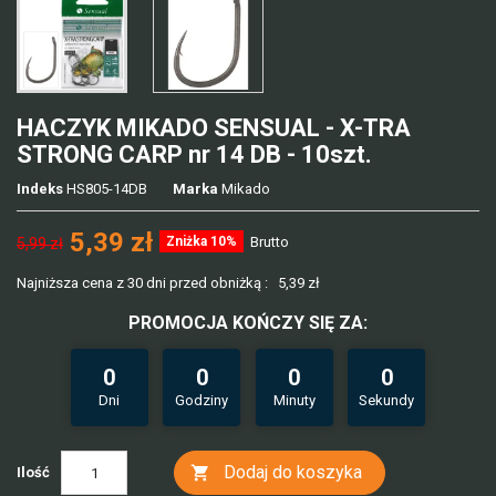
HACZYK MIKADO SENSUAL - X-TRA
STRONG CARP nr 14 DB - 10szt.
Indeks
HS805-14DB
Marka
Mikado
5,39 zł
Zniżka 10%
Brutto
5,99 zł
Najniższa cena z 30 dni przed obniżką :
5,39 zł
PROMOCJA KOŃCZY SIĘ ZA:
0
0
0
0
Dni
Godziny
Minuty
Sekundy
Dodaj do koszyka

Ilość