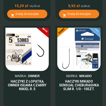
15,29 zł
5,92 zł
16,99 zł
6,58 zł
Dodaj do koszyka
Dodaj do koszyka


BRAK
-10%
RABAT
MARKA:
OWNER
MARKA:
MIKADO
HACZYKI Z ŁOPATKĄ
HACZYKI MIKADO
OWNER ISEAMA CZARNY
SENSUAL CHEBURASHKA
NIKIEL R. 5
SLIM R. 1/0 - 10SZT.