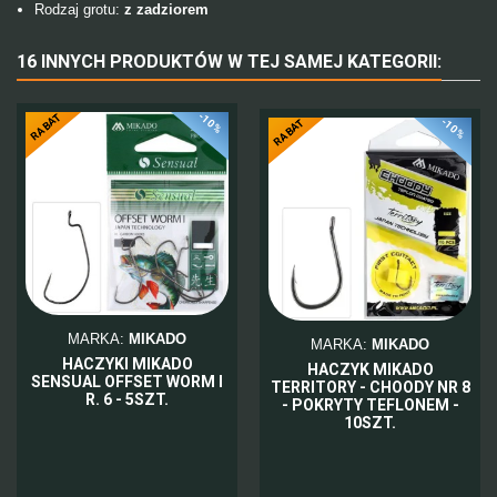
Rodzaj grotu:
z zadziorem
16 INNYCH PRODUKTÓW W TEJ SAMEJ KATEGORII:
-10%
RABAT
-10%
RABAT
MARKA:
MIKADO
MARKA:
MIKADO
HACZYKI MIKADO
HACZYK MIKADO
SENSUAL OFFSET WORM I
TERRITORY - CHOODY NR 8
R. 6 - 5SZT.
- POKRYTY TEFLONEM -
10SZT.