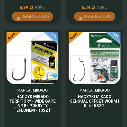
8,99 zł
6,74 zł
9,99 zł
7,49 zł
Dodaj do koszyka
Dodaj do koszyka


-10%
-10%
RABAT
RABAT
MARKA:
MIKADO
MARKA:
MIKADO
HACZYK MIKADO
HACZYKI MIKADO
TERRITORY - WIDE GAPE
SENSUAL OFFSET WORM I
NR 8 - POKRYTY
R. 4 - 5SZT.
TEFLONEM - 10SZT.