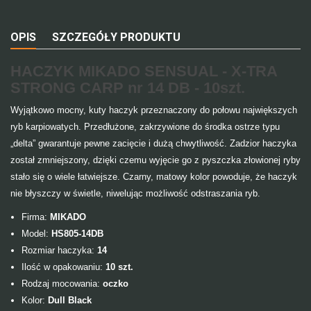
OPIS
SZCZEGÓŁY PRODUKTU
HACZYK MIKADO SENSUAL - X-TRA
STRONG CARP nr 14 DB - 10szt.
Wyjątkowo mocny, kuty haczyk przeznaczony do połowu największych
ryb karpiowatych. Przedłużone, zakrzywione do środka ostrze typu
„delta” gwarantuje pewne zacięcie i dużą chwytliwość. Zadzior haczyka
został zmniejszony, dzięki czemu wyjęcie go z pyszczka złowionej ryby
stało się o wiele łatwiejsze. Czarny, matowy kolor powoduje, że haczyk
nie błyszczy w świetle, niwelując możliwość odstraszania ryb.
Firma:
MIKADO
Model:
HS805-14DB
Rozmiar haczyka:
14
Ilość w opakowaniu:
10 szt.
Rodzaj mocowania:
oczko
Kolor:
Dull Black