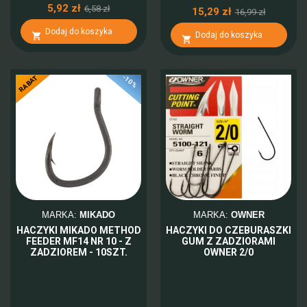
5,92 zł
6,58 zł
15,29 zł
16,99 zł
Dodaj do koszyka
Dodaj do koszyka


-10%
RABAT
MARKA:
MIKADO
MARKA:
OWNER
HACZYKI MIKADO METHOD
HACZYKI DO CZEBURASZKI
FEEDER MF14 NR 10 - Z
GUM Z ZADZIORAMI
ZADZIOREM - 10SZT.
OWNER 2/0