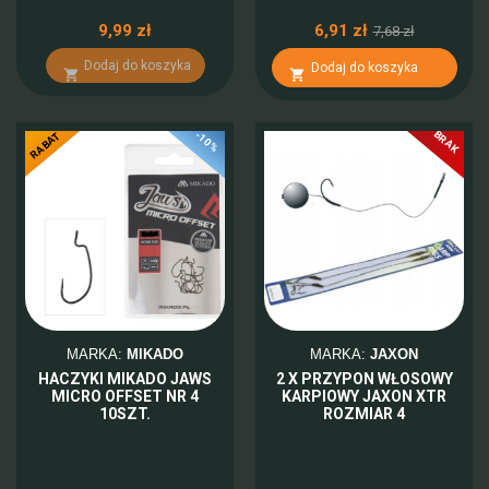
9,99 zł
6,91 zł
7,68 zł
Dodaj do koszyka
Dodaj do koszyka


BRAK
-10%
RABAT
MARKA:
MIKADO
MARKA:
JAXON
HACZYKI MIKADO JAWS
2 X PRZYPON WŁOSOWY
MICRO OFFSET NR 4
KARPIOWY JAXON XTR
10SZT.
ROZMIAR 4