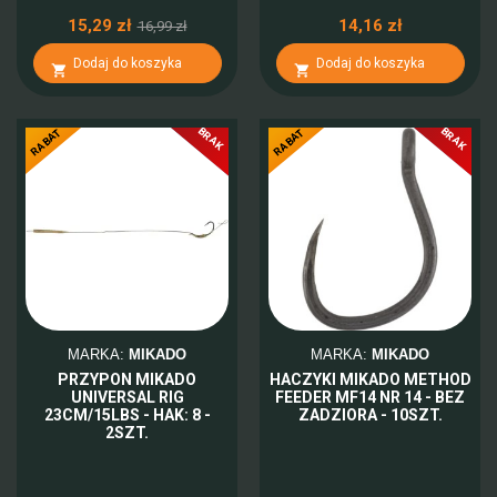
15,29 zł
14,16 zł
16,99 zł
Dodaj do koszyka
Dodaj do koszyka


BRAK
BRAK
-10%
-10%
RABAT
RABAT
MARKA:
MIKADO
MARKA:
MIKADO
PRZYPON MIKADO
HACZYKI MIKADO METHOD
UNIVERSAL RIG
FEEDER MF14 NR 14 - BEZ
23CM/15LBS - HAK: 8 -
ZADZIORA - 10SZT.
2SZT.