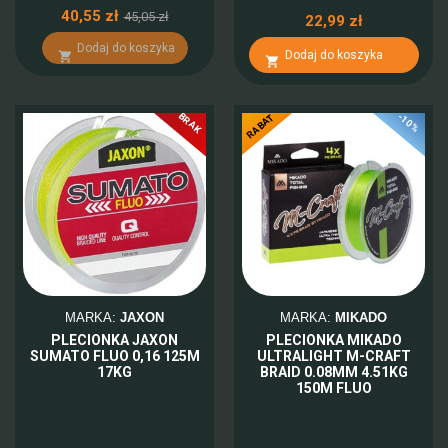
40,55 zł
45,05 zł
22,99 zł
Dodaj do koszyka
Dodaj do koszyka


BRAK
-10%
RABAT
MARKA:
JAXON
MARKA:
MIKADO
PLECIONKA JAXON
PLECIONKA MIKADO
SUMATO FLUO 0,16 125M
ULTRALIGHT M-CRAFT
17KG
BRAID 0.08MM 4.51KG
150M FLUO