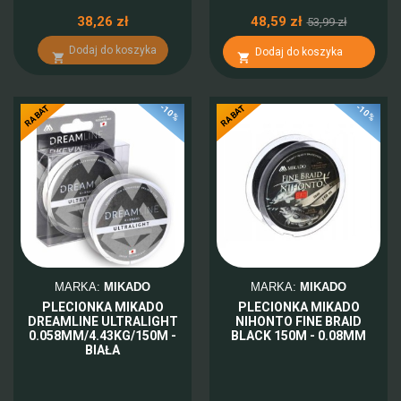
38,26 zł
48,59 zł
53,99 zł
Dodaj do koszyka
Dodaj do koszyka


-10%
-10%
RABAT
RABAT
MARKA:
MIKADO
MARKA:
MIKADO
PLECIONKA MIKADO
PLECIONKA MIKADO
DREAMLINE ULTRALIGHT
NIHONTO FINE BRAID
0.058MM/4.43KG/150M -
BLACK 150M - 0.08MM
BIAŁA