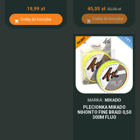
19,99 zł
45,05 zł
50,06 zł
Dodaj do koszyka
Dodaj do koszyka


-10%
RABAT
MARKA:
MIKADO
PLECIONKA MIKADO
NIHONTO FINE BRAID 0,50
300M FLUO