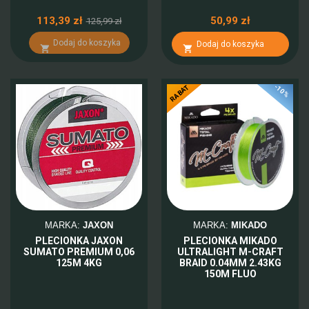
113,39 zł
50,99 zł
125,99 zł
Dodaj do koszyka
Dodaj do koszyka


-10%
RABAT
MARKA:
JAXON
MARKA:
MIKADO
PLECIONKA JAXON
PLECIONKA MIKADO
SUMATO PREMIUM 0,06
ULTRALIGHT M-CRAFT
125M 4KG
BRAID 0.04MM 2.43KG
150M FLUO