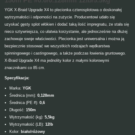
150m PE #0.6/0.128mm 12lb/5.5kg
YGK X-Braid Upgrade X4 to plecionka czterosplotowa o doskonałej
wytrzymałości i odporności na zużycie. Producentowi udało się
uzyskać gęsty splot włókien i dodać taką ilość impregnatu, że stała się
nieco sztywniejsza, co ułatwia korzystanie, ale jednocześnie na dłużej
zachowuje swoje właściwości. Plecionka jest uniwersalna i można ją
bezpiecznie stosować we wszystkich rodzajach wędkarstwa
spinningowego i castingowego, a także podczas łowienia gruntowego.
X-Braid Upgrade X4 ma jednolity kolor z małymi kolorowymi
znacznikami co 85 cm.
Specyfikacja:
Marka:
YGK
Średnica (mm):
0,128mm
Średnica (PE #):
0,6
Długość:
150m
Wytrzymałość (kg):
5,5kg
Wytrzymałość (LB):
12lb
Kolor:
biało/różowy