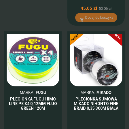
45,05 zł
50,06 zł
Dodaj do koszyka

BRAK
-10%
RABAT
MARKA:
FUGU
MARKA:
MIKADO
PLECIONKA FUGU HIMO
PLECIONKA SUMOWA
LINE PE X4 0,12MM FLUO
MIKADO NIHONTO FINE
GREEN 120M
BRAID 0,35 300M BIAŁA