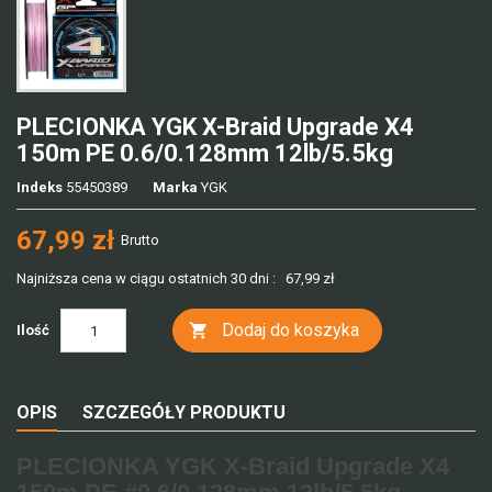
PLECIONKA YGK X-Braid Upgrade X4
150m PE 0.6/0.128mm 12lb/5.5kg
Indeks
55450389
Marka
YGK
67,99 zł
Brutto
Najniższa cena w ciągu ostatnich 30 dni :
67,99 zł
Dodaj do koszyka

Ilość
OPIS
SZCZEGÓŁY PRODUKTU
PLECIONKA YGK X-Braid Upgrade X4