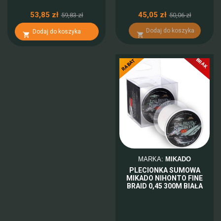
53,85 zł
45,05 zł
59,83 zł
50,06 zł
Dodaj do koszyka
Dodaj do koszyka


BRAK
-10%
RABAT
MARKA:
MIKADO
PLECIONKA SUMOWA
MIKADO NIHONTO FINE
BRAID 0,45 300M BIAŁA