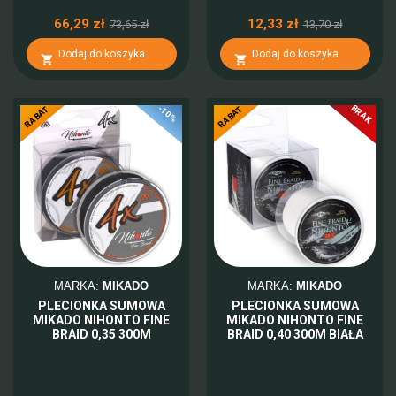
66,29 zł
12,33 zł
73,65 zł
13,70 zł
Dodaj do koszyka
Dodaj do koszyka


BRAK
-10%
-10%
RABAT
RABAT
MARKA:
MIKADO
MARKA:
MIKADO
PLECIONKA SUMOWA
PLECIONKA SUMOWA
MIKADO NIHONTO FINE
MIKADO NIHONTO FINE
BRAID 0,35 300M
BRAID 0,40 300M BIAŁA