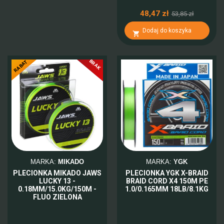
48,47 zł
53,85 zł
Dodaj do koszyka

BRAK
-10%
RABAT
MARKA:
MIKADO
MARKA:
YGK
PLECIONKA MIKADO JAWS
PLECIONKA YGK X-BRAID
LUCKY 13 -
BRAID CORD X4 150M PE
0.18MM/15.0KG/150M -
1.0/0.165MM 18LB/8.1KG
FLUO ZIELONA