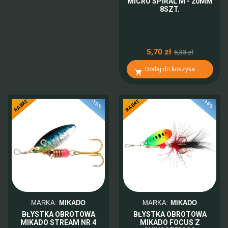
MICRO SPIRAL M - 20MM
8SZT.
5,70 zł
6,33 zł
Dodaj do koszyka

-10%
-10%
RABAT
RABAT
MARKA:
MIKADO
MARKA:
MIKADO
BŁYSTKA OBROTOWA
BŁYSTKA OBROTOWA
MIKADO STREAM NR 4
MIKADO FOCUS Z