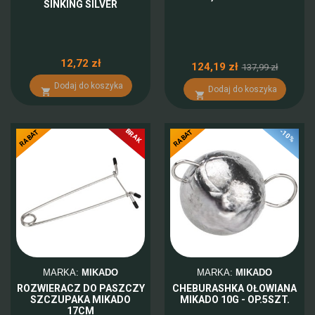
SINKING SILVER
12,72 zł
124,19 zł
137,99 zł
Dodaj do koszyka
Dodaj do koszyka


BRAK
-10%
-10%
RABAT
RABAT
MARKA:
MIKADO
MARKA:
MIKADO
ROZWIERACZ DO PASZCZY
CHEBURASHKA OŁOWIANA
SZCZUPAKA MIKADO
MIKADO 10G - OP.5SZT.
17CM