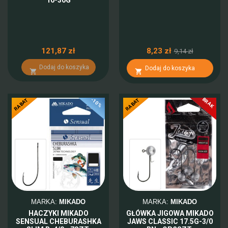
10-30G
121,87 zł
8,23 zł
9,14 zł
Dodaj do koszyka
Dodaj do koszyka


BRAK
-10%
-10%
RABAT
RABAT
MARKA:
MIKADO
MARKA:
MIKADO
HACZYKI MIKADO
GŁÓWKA JIGOWA MIKADO
SENSUAL CHEBURASHKA
JAWS CLASSIC 17.5G-3/0