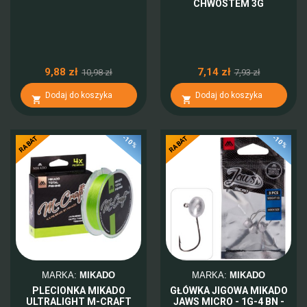
CHWOSTEM 3G
9,88 zł
7,14 zł
10,98 zł
7,93 zł
Dodaj do koszyka
Dodaj do koszyka


-10%
-10%
RABAT
RABAT
MARKA:
MIKADO
MARKA:
MIKADO
PLECIONKA MIKADO
GŁÓWKA JIGOWA MIKADO
ULTRALIGHT M-CRAFT
JAWS MICRO - 1G-4 BN -