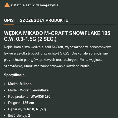

Ostatnie sztuki w magazynie
OPIS
SZCZEGÓŁY PRODUKTU
WĘDKA MIKADO M-CRAFT SNOWFLAKE 185
C.W. 0.3-1.5G (2 SEC.)
Najdelikatniejsza wędka z serii M-Craft, wyposażona w jednostopkowe,
lekkie przelotki typu AT oraz uchwyt SKSS. Doskonale sprawdzi się
przy połowie pstrągów tęczowych oraz białorybu. Pełna węglową
szczytówka, umożliwia zaobserwowanie każdego brania.
Specyfikacja:
Marka:
Mikado
Model:
M-craft Snowflake
Kod produktu:
WAA958-195
Długość:
185
cm
Cężar wyrzutu:
0,3-1,5
g
Ilość Sekcji:
2