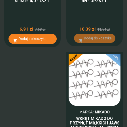
SLIM R. 4/0 - 7SZT.
BN - OP.3SZT.
6,91 zł
10,39 zł
7,68 zł
11,54 zł
Dodaj do koszyka
Dodaj do koszyka


-10%
RABAT
MARKA:
MIKADO
WKRĘT MIKADO DO
PRZYNĘT MIĘKKICH JAWS