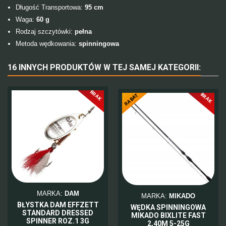
Długość Transportowa:
95
cm
Waga:
60 g
Rodzaj szczytówki:
pełna
Metoda wędkowania:
spinningowa
16 INNYCH PRODUKTÓW W TEJ SAMEJ KATEGORII:
BRAK
BRAK
-10%
RABAT
MARKA:
DAM
MARKA:
MIKADO
BŁYSTKA DAM EFFZETT
WĘDKA SPINNINGOWA
STANDARD DRESSED
MIKADO BIXLITE FAST
SPINNER ROZ.1 3G
2,40M 5-25G