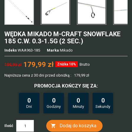
WĘDKA MIKADO M-CRAFT SNOWFLAKE
185 C.W. 0.3-1.5G (2 SEC.)
Indeks
WAA963-185
Marka
Mikado
179,99 zł
Zniżka 10%
Brutto
199,99 zł
Najniższa cena z 30 dni przed obniżką :
179,99 zł
PROMOCJA KOŃCZY SIĘ ZA:
0
0
0
0
Dni
Godziny
Minuty
Sekundy
Dodaj do koszyka

Ilość