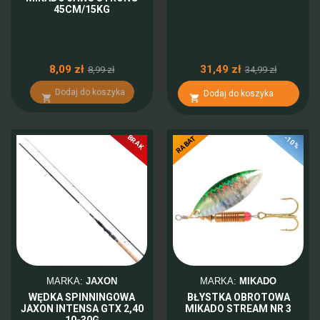
45CM/15KG
8,09 zł
31,49 zł
8,99 zł
34,99 zł
Dodaj do koszyka
Dodaj do koszyka


BRAK
-10%
RABAT
MARKA:
JAXON
MARKA:
MIKADO
WĘDKA SPINNINGOWA
BŁYSTKA OBROTOWA
JAXON INTENSA GTX 2,40
MIKADO STREAM NR 3