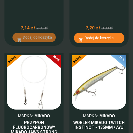
7,14 zł
7,20 zł
7,93 zł
8,00 zł
Dodaj do koszyka
Dodaj do koszyka


BRAK
-10%
-10%
RABAT
RABAT
MARKA:
MIKADO
MARKA:
MIKADO
PRZYPON
WOBLER MIKADO TWITCH
FLUOROCARBONOWY
INSTINCT - 135MM / AYU
MIKADO JAWS STRONG