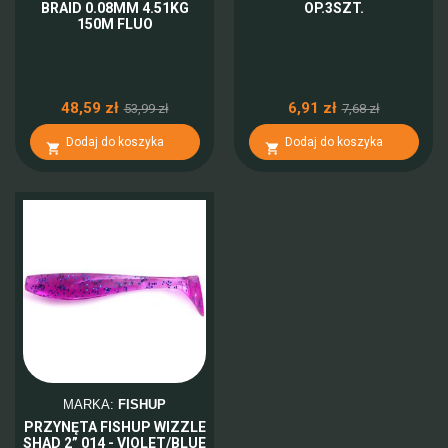
BRAID 0.08MM 4.51KG
OP.3SZT.
150M FLUO
48,59 zł
6,91 zł
53,99 zł
7,68 zł
Dodaj do koszyka
Dodaj do koszyka


MARKA:
FISHUP
PRZYNĘTA FISHUP WIZZLE
SHAD 2” 014 - VIOLET/BLUE