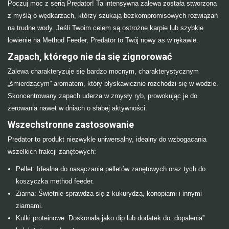
Poczuj moc z serią Predator! Ta intensywna zalewa została stworzona
z myślą o wędkarzach, którzy szukają bezkompromisowych rozwiązań
na trudne wody. Jeśli Twoim celem są ostrożne karpie lub szybkie
łowienie na Method Feeder, Predator to Twój nowy as w rękawie.
Zapach, którego nie da się zignorować
Zalewa charakteryzuje się bardzo mocnym, charakterystycznym
„śmierdzącym” aromatem, który błyskawicznie rozchodzi się w wodzie.
Skoncentrowany zapach uderza w zmysły ryb, prowokując je do
żerowania nawet w dniach o słabej aktywności.
Wszechstronne zastosowanie
Predator to produkt niezwykle uniwersalny, idealny do wzbogacania
wszelkich frakcji zanętowych:
Pellet: Idealna do nasączania pelletów zanętowych oraz tych do
koszyczka method feeder.
Ziarna: Świetnie sprawdza się z kukurydzą, konopiami i innymi
ziarnami.
Kulki proteinowe: Doskonała jako dip lub dodatek do „dopalenia”