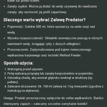
kulek tuż przed rzutem.
Zanęty sypkie: Można ją dodać do wody używanej do nawilżania
zanęty, aby wzmocnić jej profil zapachowy.
Dlaczego warto wybrać Zalewę Predator?
Pojemność: Solidne 500 ml, które wystarczy na wiele sesji nad
wodą.
Wysoka rozpuszczalność: Składniki aromatyczne pracują w różnych
warstwach wody, ściągając ryby z dużych odległości.
Przeznaczenie: Zoptymalizowana pod kątem nowoczesnego
wędkarstwa karpiowego oraz techniki Method Feeder.
Sposób użycia:
Wstrząśnij przed użyciem.
Polej wybraną przynętę lub zanętę bezpośrednio w pojemniku.
Odczekaj chwilę, aby aromat głęboko wniknął w strukturę (np.
pelletu).
Zalecane dozowanie: Ok. 100 ml zalewy na 1 kg mieszanki (zgodnie z
instrukcją na etykiecie).
Uwaga: Produkt przeznaczony wyłącznie do celów wędkarskich. Bardzo
intensywny zapach – zalecamy szczelne zamykanie butelki!