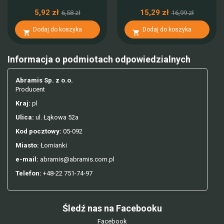
5,92 zł
15,29 zł
6,58 zł
16,99 zł
Dodaj do koszyka
Dodaj do koszyka


Informacja o podmiotach odpowiedzialnych
Abramis Sp. z o.o.
Producent
Kraj:
pl
Ulica:
ul. Łąkowa 52a
Kod pocztowy:
05-092
Miasto:
Łomianki
e-mail:
abramis@abramis.com.pl
Telefon:
+48-22 751-74-97
Śledź nas na Facebooku
Facebook