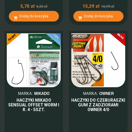
5,70 zł
15,29 zł
6,33 zł
16,99 zł
Dodaj do koszyka
Dodaj do koszyka


BRAK
-10%
RABAT
MARKA:
MIKADO
MARKA:
OWNER
HACZYKI MIKADO
HACZYKI DO CZEBURASZKI
SENSUAL OFFSET WORM I
GUM Z ZADZIORAMI
R. 4 - 5SZT.
OWNER 4/0