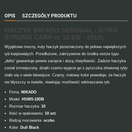
OPIS
SZCZEGÓŁY PRODUKTU
HACZYK MIKADO SENSUAL - X-TRA
STRONG CARP nr 10 DB - 10szt.
Wyjątkowo mocny, kuty haczyk przeznaczony do połowu największych
ryb karpiowatych. Przedłużone, zakrzywione do środka ostrze typu
„delta” gwarantuje pewne zacięcie i dużą chwytliwość. Zadzior haczyka
został zmniejszony, dzięki czemu wyjęcie go z pyszczka złowionej ryby
stało się o wiele łatwiejsze. Czarny, matowy kolor powoduje, że haczyk
nie błyszczy w świetle, niwelując możliwość odstraszania ryb.
Firma:
MIKADO
Model:
HS805-10DB
Rozmiar haczyka:
10
Ilość w opakowaniu:
10 szt.
Rodzaj mocowania:
oczko
Kolor:
Dull Black