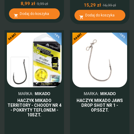
8,99 zł
9,99 zł
15,29 zł
16,99 zł
Dodaj do koszyka
Dodaj do koszyka


-10%
-10%
RABAT
RABAT
MARKA:
MIKADO
MARKA:
MIKADO
HACZYK MIKADO
HACZYK MIKADO JAWS
TERRITORY - CHOODY NR 4
DROP SHOT NR 1 -
- POKRYTY TEFLONEM -
OP.5SZT.
10SZT.