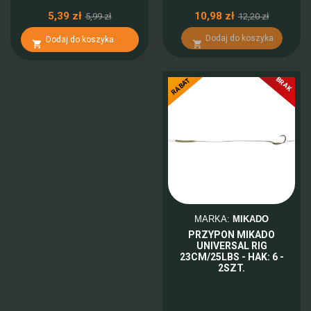
5,39 zł
10,98 zł
5,99 zł
12,20 zł
Dodaj do koszyka
Dodaj do koszyka


BRAK
-10%
RABAT
MARKA:
MIKADO
PRZYPON MIKADO
UNIVERSAL RIG
23CM/25LBS - HAK: 6 -
2SZT.