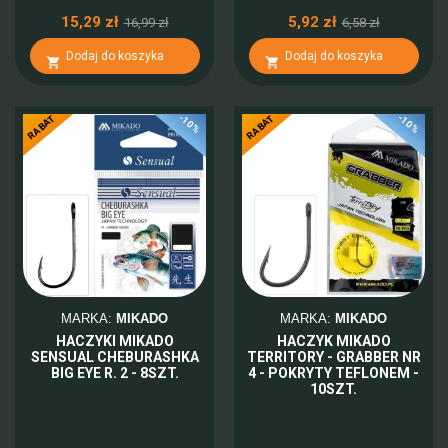
15,29 zł
5,92 zł
16,99 zł
6,58 zł
Dodaj do koszyka
Dodaj do koszyka


-10%
-10%
RABAT
RABAT
MARKA:
MIKADO
MARKA:
MIKADO
HACZYKI MIKADO
HACZYK MIKADO
SENSUAL CHEBURASHKA
TERRITORY - GRABBER NR
BIG EYE R. 2 - 8SZT.
4 - POKRYTY TEFLONEM -
10SZT.