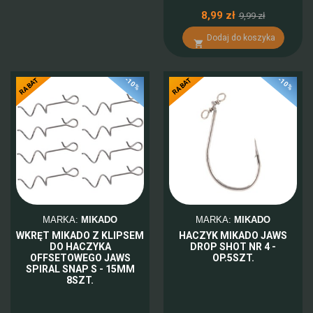
8,99 zł
9,99 zł
Dodaj do koszyka

-10%
-10%
RABAT
RABAT
MARKA:
MIKADO
MARKA:
MIKADO
WKRĘT MIKADO Z KLIPSEM
HACZYK MIKADO JAWS
DO HACZYKA
DROP SHOT NR 4 -
OFFSETOWEGO JAWS
OP.5SZT.
SPIRAL SNAP S - 15MM
8SZT.