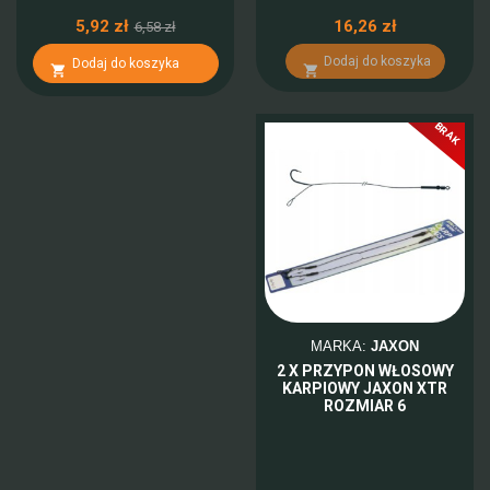
5,92 zł
16,26 zł
6,58 zł
Dodaj do koszyka
Dodaj do koszyka


BRAK
MARKA:
JAXON
2 X PRZYPON WŁOSOWY
KARPIOWY JAXON XTR
ROZMIAR 6