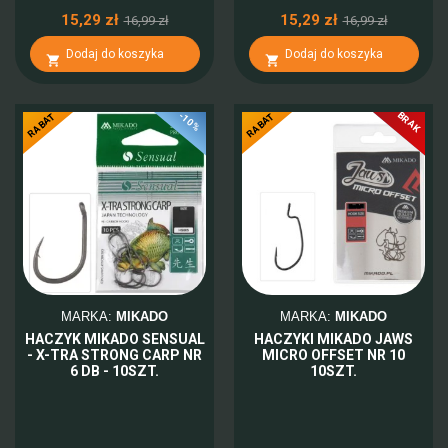
15,29 zł
15,29 zł
16,99 zł
16,99 zł
Dodaj do koszyka
Dodaj do koszyka


BRAK
-10%
-10%
RABAT
RABAT
MARKA:
MIKADO
MARKA:
MIKADO
HACZYK MIKADO SENSUAL
HACZYKI MIKADO JAWS
- X-TRA STRONG CARP NR
MICRO OFFSET NR 10
6 DB - 10SZT.
10SZT.