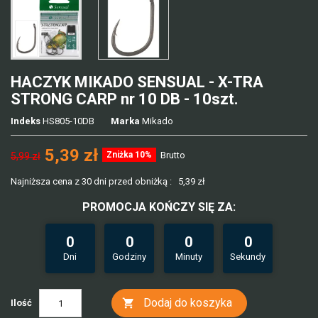
HACZYK MIKADO SENSUAL - X-TRA
STRONG CARP nr 10 DB - 10szt.
Indeks
HS805-10DB
Marka
Mikado
5,39 zł
Zniżka 10%
Brutto
5,99 zł
Najniższa cena z 30 dni przed obniżką :
5,39 zł
PROMOCJA KOŃCZY SIĘ ZA:
0
0
0
0
Dni
Godziny
Minuty
Sekundy
Dodaj do koszyka

Ilość